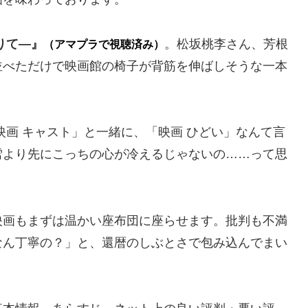
りて―』
。松坂桃李さん、芳根
（アマプラで視聴済み）
並べただけで映画館の椅子が背筋を伸ばしそうな一本
映画 キャスト」と一緒に、
「映画 ひどい」なんて言
雪より先にこっちの心が冷えるじゃないの……って思
映画もまずは温かい座布団に座らせます。批判も不満
なん丁寧の？」と、還暦のしぶとさで包み込んでまい