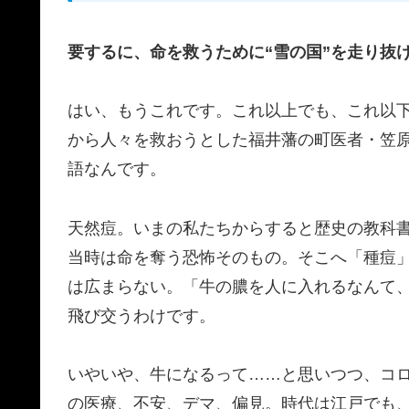
要するに、命を救うために“雪の国”を走り抜
はい、もうこれです。これ以上でも、これ以
から人々を救おうとした福井藩の町医者・笠
語
なんです。
天然痘。いまの私たちからすると歴史の教科
当時は命を奪う恐怖そのもの。そこへ「種痘
は広まらない。「牛の膿を人に入れるなんて
飛び交うわけです。
いやいや、牛になるって……と思いつつ、
コ
の医療、不安、デマ、偏見。時代は江戸でも