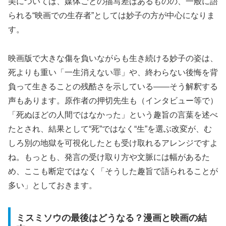
美については、媒体ごとの描写差はあるものの、一般に語
られる“映画での生存者”としては妙子の方が中心になりま
す。
映画版で大きな傷を負いながらも生き続ける妙子の姿は、
死よりも重い「一生消えない罪」や、終わらない後悔を背
負って生きることの残酷さを示している――そう解釈する
声もあります。原作者の押切先生も（インタビュー等で）
「死ぬほどの人間ではなかった」という趣旨の言葉を述べ
たとされ、結果として“死”ではなく“生”を選ぶ改変が、む
しろ別の地獄を可視化したとも受け取れるアレンジですよ
ね。もっとも、発言の受け取り方や文脈には幅があるた
め、ここも断定ではなく「そうした趣旨で語られることが
多い」としておきます。
ミスミソウの最後はどうなる？漫画と映画の結