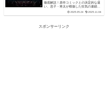
徹底解説！原作コミックとの決定的な違
い、息子・将太が模倣した狂気の連鎖、
心因性光過敏症の真の意味まで、「映画
2025.05.24
2025.11.04
ミュージアム 最後 考察」の核心に迫りま
す。なぜ監督はこの最悪のラストを選ん
だのか、そして続編の可能性は？あなた
の疑問に答える詳細な「映画ミュージア
スポンサーリンク
ム 最後 考察」記事です。