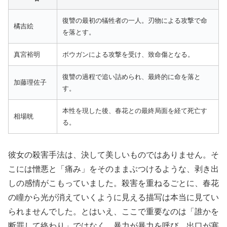
復讐の最初の犠牲者の一人。刃物による攻撃で命
橘吉絵
を落とす。
真宮裕明
ボウガンによる攻撃を受け、致命傷となる。
復讐の過程で追い詰められ、最終的に命を落と
加藤理佐子
す。
本性を現した後、春花との最終局面を経て死亡す
相場晄
る。
彼女の殺害手法は、決して美しいものではありません。そ
こには憎悪と「痛み」をそのままぶつけるような、剥き出
しの感情がこもっていました。殺害を重ねるごとに、春花
の瞳から光が消えていくように見える描写は本当に見てい
られませんでした。とはいえ、ここで重要なのは「誰かを
断罪して終わり」ではなく、暴力が暴力を呼び、出口が塞