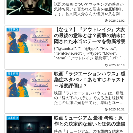
話題の映画についてマッチングの映画が
気持ち悪いと言われる理由を徹底解剖し
ます。佐久間大介さんの怪演や爪を剥ぐ
衝撃シーン、クリオネの比喩に隠された
2026.01.02
恐怖をネタバレありで詳しく解説。マッ
チングの映画は気持ち悪いだけでなく、
【なぜ？】『アウトレイジ』大友
日本映画
なぜ面白いのか。2026年公開の続編情報
の最後の意味とは？衝撃の結末に
も網羅した決定版です。
隠された本当のテーマを徹底考察
{ "@context": "", "@type": "Review",
"itemReviewed": { "@type": "Movie",
"name": "アウトレイジ 最終章", "url": "",
"image": "", "...
2025.10.10
映画『ラジエーションハウス』感
日本映画
染症ネタバレ！あらすじキャスト
～考察評価は？
映画『ラジエーションハウス』は、病院
の「縁の下の力持ち」である放射線技師
たちの活躍に光を当てた、感動とユーモ
アが満載の医療ドラマの劇場版です。彼
2025.10.31
らは医師の診断を左右する“画像”を生み出
す専門家でありながら、患者や世間から
映画ミュージアム 最後 考察：原
日本映画
はその存在すら見えに...
作との決定的な違いと狂気の連鎖
映画『ミュージアム』の衝撃的な結末を