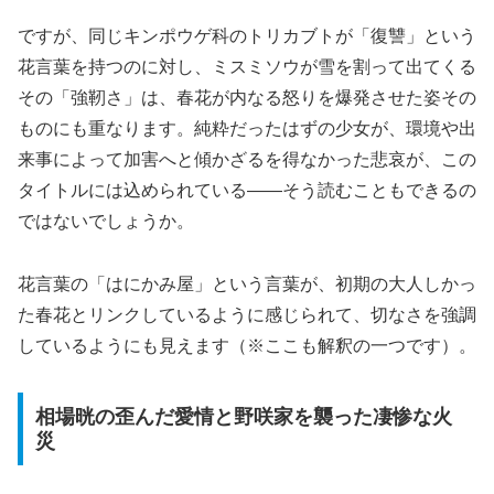
ですが、同じキンポウゲ科のトリカブトが「復讐」という
花言葉を持つのに対し、ミスミソウが雪を割って出てくる
その「強靭さ」は、春花が内なる怒りを爆発させた姿その
ものにも重なります。
純粋だったはずの少女が、環境や出
来事によって加害へと傾かざるを得なかった悲哀
が、この
タイトルには込められている――そう読むこともできるの
ではないでしょうか。
花言葉の「はにかみ屋」という言葉が、初期の大人しかっ
た春花とリンクしているように感じられて、切なさを強調
しているようにも見えます（※ここも解釈の一つです）。
相場晄の歪んだ愛情と野咲家を襲った凄惨な火
災