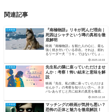
関連記事
『南極物語』リキが死んだ理由｜
日本映画
死因はシャチという噂の真相を徹
底解明
映画『南極物語』を観た人の心に、最も
強く焼き付いている存在。それは、頼れ
るリーダー犬「リキ」ではないでしょう
か。彼の雄姿と、あまりにも壮絶な最期
2025.10.03
は、忘れられませんよね。多くの人が涙
したリキの最期ですが、その死んだ理由
先生私の隣に座っていただけませ
日本映画
や死因については、一つの...
んか：考察！怖い結末と意味を解
説
映画『先生、私の隣に座っていただけま
せんか？』の考察を知りたい方へ、ネタ
バレあらすじと共に結末の真意を徹底解
説します。怖いと話題のラストや実話説
2025.12.16
など、『先生、私の隣に座っていただけ
ませんか？』に関する考察の決定版とし
マッチングの映画が気持ち悪い？
日本映画
て、複雑な心理戦と復讐の意味を深く掘
恐怖の正体と魅力を徹底解説！
り下げてご紹介します。