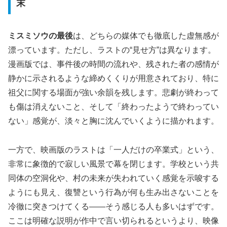
末
ミスミソウの最後
は、どちらの媒体でも徹底した虚無感が
漂っています。ただし、ラストの“見せ方”は異なります。
漫画版では、事件後の時間の流れや、残された者の感情が
静かに示されるような締めくくりが用意されており、特に
祖父に関する場面が強い余韻を残します。悲劇が終わって
も傷は消えないこと、そして「終わったようで終わってい
ない」感覚が、淡々と胸に沈んでいくように描かれます。
一方で、映画版のラストは「一人だけの卒業式」という、
非常に象徴的で寂しい風景で幕を閉じます。
学校という共
同体の空洞化や、村の未来が失われていく感覚
を示唆する
ようにも見え、復讐という行為が何も生み出さないことを
冷徹に突きつけてくる――そう感じる人も多いはずです。
ここは明確な説明が作中で言い切られるというより、映像