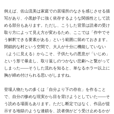
例えば、佐山流美は家庭での居場所のなさを感じさせる描
写があり、小黒妙子に強く依存するような関係性として読
める部分もあります。ただし、こうした背景は読者の受け
取り方によって見え方が変わるため、ここでは「作中でそ
う解釈できる要素がある」という範囲に留めておきます。
閉鎖的な村という空間で、大人が十分に機能していない
（ように見える）からこそ、子供たちの悪意が「いじめ」
という形で暴走し、取り返しのつかない悲劇へと繋がって
しまった――そうした流れを知ると、単なるホラー以上に
胸が締め付けられる思いがしますね。
登場人物たちの多くは「自分より下の存在」を作ること
で、自分の惨めな現実から目を背けようとしていた――そ
う読める場面もあります。ただし断定ではなく、作品が提
示する地獄のような連鎖を、読者側がどう受け止めるかが