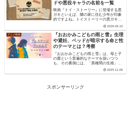
ん。 しかし、本...
ドや悪役キャラの名前を一覧
映画『トイ・ストーリー』に登場する悪
ガキといえば、隣の家に住む少年が印象
的ですよね。トイストーリーの悪ガキは
誰なのか、名前や悪役としての立ち位置
2026.06.10
が気になって検索する人も多いのではな
いでしょうか。また、ブタの貯金箱やレ
『おおかみこどもの雨と雪』生理
アニメ映画
ニー、エイリアン、ラジコ...
や避妊、ベッドが暗示する命と性
のテーマとは？考察
『おおかみこどもの雨と雪』は、母と子
の愛という普遍的なテーマを扱いつつ
も、その裏側には、「異種間の生殖」
「性のタブー」「命のリアリティ」とい
2025.11.06
った、極めてデリケートで踏み込んだテ
ーマが隠されています。これらのテーマ
は、作中の特定のシーンやキー...
スポンサーリンク