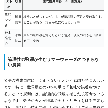
スト
役名
主な批判内容（※一部意見）
名
桜庭
篠原
棒読みと感じる人がいる、感情表現の不足と受け取られ
なな
夏希
ることがある、滑舌が気になるという声
み
神木
小磯
声質の違和感を覚えたという意見、演技の幼さを指摘す
隆之
健二
る声（少数）
介
論理性の飛躍が生むサマーウォーズのつまらな
い展開
物語の構成自体に「つまらない」という感想を持つ人もい
ます。特に、世界最強のAIを相手に
「花札で決着をつけ
る」
という展開には、論理的な飛躍を感じた視聴者もいる
ようです。数学の天才が暗算でセキュリティを破る設定も
含め、デジタル技術に詳しい層からすれば「ご都合主義す