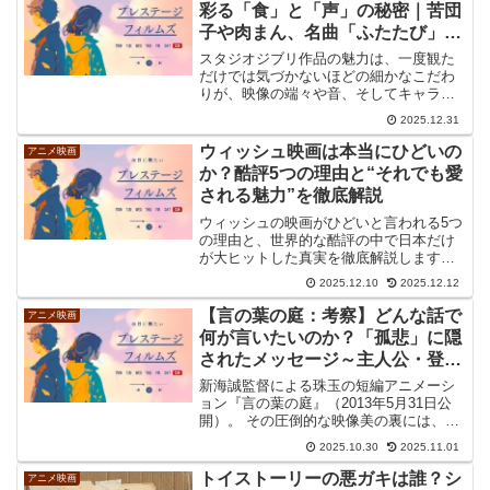
アカデミー賞最優秀音楽賞を受賞した音
彩る「食」と「声」の秘密｜苦団
楽制作の核心に迫ります。
子や肉まん、名曲「ふたたび」の
舞台裏
スタジオジブリ作品の魅力は、一度観た
だけでは気づかないほどの細かなこだわ
りが、映像の端々や音、そしてキャラク
ターの「声」にまで宿っている点にあり
2025.12.31
ます。背景美術の描き込み、キャラクタ
ーのわずかな仕草、環境音や間の取り方
ウィッシュ映画は本当にひどいの
アニメ映画
など、そのすべてが緻密に...
か？酷評5つの理由と“それでも愛
される魅力”を徹底解説
ウィッシュの映画がひどいと言われる5つ
の理由と、世界的な酷評の中で日本だけ
が大ヒットした真実を徹底解説します。
なぜウィッシュの映画がひどいという評
2025.12.10
2025.12.12
価が定着したのか、脚本の矛盾や主人公
への批判、王様への同情論からその深層
【言の葉の庭：考察】どんな話で
アニメ映画
心理を紐解き、作品を楽しむための新た
何が言いたいのか？「孤悲」に隠
な視点を提案します。
されたメッセージ～主人公・登場
人物から紐解く
新海誠監督による珠玉の短編アニメーシ
ョン『言の葉の庭』（2013年5月31日公
開）。 その圧倒的な映像美の裏には、深
く繊細なメッセージが隠されています。
2025.10.30
2025.11.01
多くの方が「これは切ない恋愛の物語な
のだろうか？」と感じるかもしれませ
トイストーリーの悪ガキは誰？シ
アニメ映画