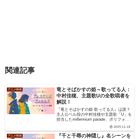
関連記事
竜とそばかすの姫～歌ってる人：
アニメ映画
中村佳穂、主題歌Uの全歌唱者を
解説！
『竜とそばかすの姫 歌ってる人』は誰？
主人公ベル役の中村佳穂や主題歌「U」を
担当したmillennium parade、ポリフォニ
ー合唱の豪華歌手陣まで、竜とそばかす
2025.11.19
の姫 歌ってる人を徹底解説します。Ado
が歌っているという誤解も解消し、日本
『千と千尋の神隠し』名シーンを
アニメ映画