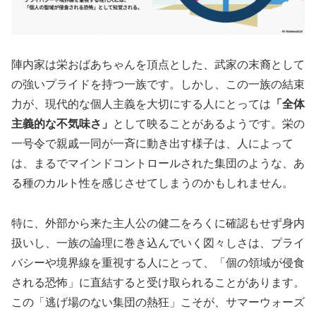
陣内家は栄おばあちゃんを頂点とした、武家の末裔として
の強いプライドを持つ一族です。しかし、この一族の結束
力が、現代的な個人主義を大切にする人にとっては
「全体
主義的な不気味さ」
として映ることがあるようです。栄の
一号令で親戚一同が一斉に動き出す様子は、人によって
は、まるでマインドコントロールされた集団のような、あ
る種のカルト性を感じさせてしまうのかもしれません。
特に、外部から来た主人公の健二をろくに確認もせず身内
扱いし、一族の論理に巻き込んでいく図々しさは、プライ
バシーや境界線を重視する人にとって、
「個の領域が侵食
される恐怖」
に直結すると受け取られることがあります。
この「逃げ場のない集団の熱狂」こそが、サマーウォーズ