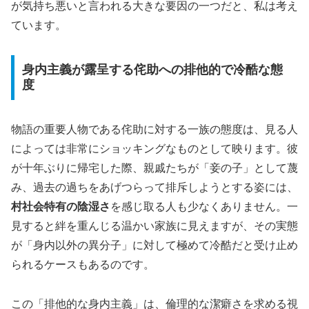
が気持ち悪いと言われる大きな要因の一つだと、私は考え
ています。
身内主義が露呈する侘助への排他的で冷酷な態
度
物語の重要人物である侘助に対する一族の態度は、見る人
によっては非常にショッキングなものとして映ります。彼
が十年ぶりに帰宅した際、親戚たちが「妾の子」として蔑
み、過去の過ちをあげつらって排斥しようとする姿には、
村社会特有の陰湿さ
を感じ取る人も少なくありません。一
見すると絆を重んじる温かい家族に見えますが、その実態
が「身内以外の異分子」に対して極めて冷酷だと受け止め
られるケースもあるのです。
この「排他的な身内主義」は、倫理的な潔癖さを求める視