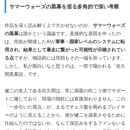
サマーウォーズの黒幕を巡る多角的で深い考察
作品を深く読み解く上で欠かせないのが、
サマーウォーズ
の黒幕
は誰かという議論です。直接的な原因を作ったの
は、侘助が開発したAIが
軍事・国家レベルのシステムに転
用され、結果として暴走に繋がった可能性が示唆されてい
る点
ですが、物語的には侘助もその一端を担っています。
しかし、私が面白いなと思うのは、一部で囁かれる「佐久
間黒幕説」です。
健二の友人である佐久間は、常に画面の向こう側でサポー
トに徹しており、現場の熱狂には直接加わりません。この
「一歩引いた視点」が、まるでチェス盤を眺めるプレイヤ
ーのように見えることから、彼が健二を成長させるために
仕組んだのではないか、なんて深読みをするファンもいる