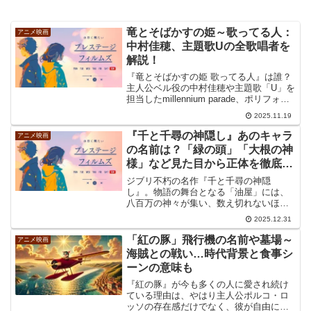
竜とそばかすの姫～歌ってる人：
アニメ映画
中村佳穂、主題歌Uの全歌唱者を
解説！
『竜とそばかすの姫 歌ってる人』は誰？
主人公ベル役の中村佳穂や主題歌「U」を
担当したmillennium parade、ポリフォニ
ー合唱の豪華歌手陣まで、竜とそばかす
2025.11.19
の姫 歌ってる人を徹底解説します。Ado
が歌っているという誤解も解消し、日本
『千と千尋の神隠し』あのキャラ
アニメ映画
アカデミー賞最優秀音楽賞を受賞した音
の名前は？「緑の頭」「大根の神
楽制作の核心に迫ります。
様」など見た目から正体を徹底解
説
ジブリ不朽の名作『千と千尋の神隠
し』。物語の舞台となる「油屋」には、
八百万の神々が集い、数え切れないほど
多くの不思議な神様や生き物が登場しま
2025.12.31
す。その造形の深さは、公開から20年以
上経った今でも多くのファンを魅了して
「紅の豚」飛行機の名前や墓場～
アニメ映画
やみません。映画を観ていて...
海賊との戦い…時代背景と食事シ
ーンの意味も
『紅の豚』が今も多くの人に愛され続け
ている理由は、やはり主人公ポルコ・ロ
ッソの存在感だけでなく、彼が自由に飛