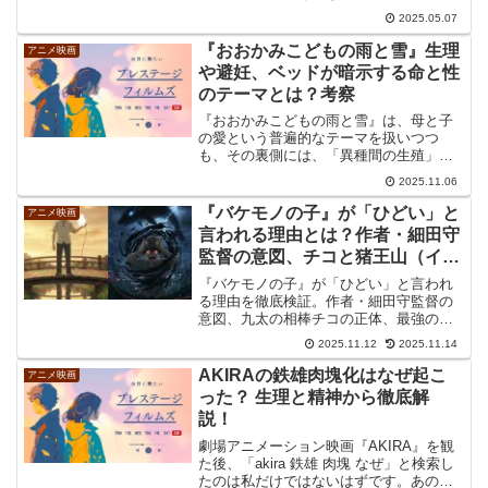
び回る“空の世界”そのものが、他にない魅
2025.05.07
力を放っているからではないでしょう
か。この作品には、キャッチーな空中バ
『おおかみこどもの雨と雪』生理
アニメ映画
トルや愉快な空賊たち、...
や避妊、ベッドが暗示する命と性
のテーマとは？考察
『おおかみこどもの雨と雪』は、母と子
の愛という普遍的なテーマを扱いつつ
も、その裏側には、「異種間の生殖」
「性のタブー」「命のリアリティ」とい
2025.11.06
った、極めてデリケートで踏み込んだテ
ーマが隠されています。これらのテーマ
『バケモノの子』が「ひどい」と
アニメ映画
は、作中の特定のシーンやキー...
言われる理由とは？作者・細田守
監督の意図、チコと猪王山（イノ
シシ）の正体まで徹底解説
『バケモノの子』が「ひどい」と言われ
る理由を徹底検証。作者・細田守監督の
意図、九太の相棒チコの正体、最強のバ
ケモノ猪王山（イノシシ）の役割まで深
2025.11.12
2025.11.14
掘り解説！
AKIRAの鉄雄肉塊化はなぜ起こ
アニメ映画
った？ 生理と精神から徹底解
説！
劇場アニメーション映画『AKIRA』を観
た後、「akira 鉄雄 肉塊 なぜ」と検索し
たのは私だけではないはずです。あの衝