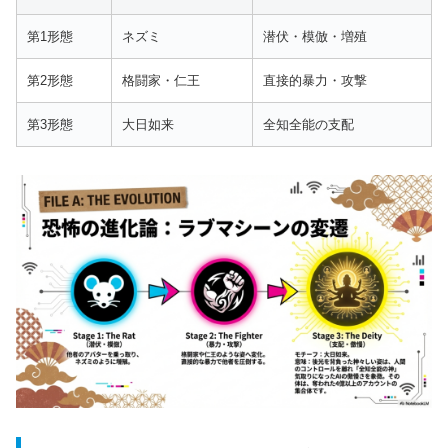
第1形態
ネズミ
潜伏・模倣・増殖
第2形態
格闘家・仁王
直接的暴力・攻撃
第3形態
大日如来
全知全能の支配