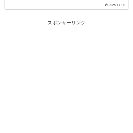
撃的なクライマックスで、島鉄雄の肉体
2025.11.18
が巨大でグロテスクな塊へと変異してい
くシーンは、観客に強烈なトラウマと同
時に、この...
スポンサーリンク