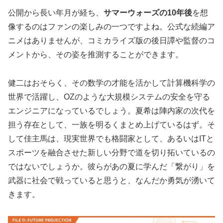
公開から長い年月が経ち、
サマーウォーズの10年後
を想
像するのはファンの楽しみの一つですよね。公式な続編ア
ニメはありませんが、コミカライズ版の後日譚や監督のコ
メントから、その姿を推測することができます。
健二はおそらく、その数学の才能を活かして計算機科学の
世界で活躍し、OZのような大規模システムの安全を守る
エンジニアになっているでしょう。夏希は陣内家の次代を
担う存在として、一族を明るくまとめ上げているはず。そ
して佳主馬は、現実世界でも格闘家として、あるいはITと
スポーツを融合させた新しい分野で道を切り拓いているの
ではないでしょうか。彼らが
あの夏に学んだ「繋がり」を
武器に社会で戦っている
と思うと、なんだか勇気が湧いて
きます。