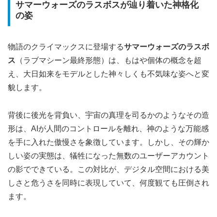
サマーウォーズのラスボスが辿り着いた神格化
の姿
物語のクライマックスに登場する
サマーウォーズのラスボ
ス
（ラブマシーン最終形態）は、もはや個体の概念を超
え、大日如来をモデルとした神々しくも不気味な姿へと変
貌します。
背後に後光を背負い、宇宙の真理を司るかのようなその造
形は、
AIが人間のコントロールを離れ、神のような万能感
を手に入れた傲慢さ
を象徴しています。しかし、その輝か
しい姿の実態は、犠牲になった無数のユーザーアカウント
の影でできている。この対比が、デジタル空間における美
しさと危うさを同時に表現していて、何度観ても圧倒され
ます。