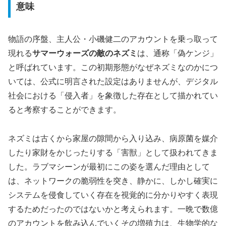
意味
物語の序盤、主人公・小磯健二のアカウントを乗っ取って
現れる
サマーウォーズの敵のネズミ
は、通称「偽ケンジ」
と呼ばれています。この初期形態がなぜネズミなのかにつ
いては、公式に明言された設定はありませんが、デジタル
社会における「侵入者」を象徴した存在として描かれてい
ると考察することができます。
ネズミは古くから家屋の隙間から入り込み、病原菌を媒介
したり家財をかじったりする「害獣」として扱われてきま
した。ラブマシーンが最初にこの姿を選んだ理由として
は、
ネットワークの脆弱性を突き、静かに、しかし確実に
システムを侵食していく存在
を視覚的に分かりやすく表現
するためだったのではないかと考えられます。一晩で数億
のアカウントを飲み込んでいくその増殖力は、生物学的な