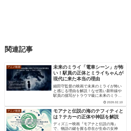
関連記事
未来のミライ「電車シーン」が怖
アニメ映画
い！駅員の正体とミライちゃんが
現代に来た本当の理由
細田守監督の映画で未来のミライが怖い
と感じる理由を解説！なぜ黒い新幹線や
駅員の描写がトラウマ級に未来のミライ
は怖いと言われるのか、演出意図や心理
2026.02.10
学的視点から恐怖の正体に迫ります。家
族の歴史や自己の在り方を巡る深層を知
モアナと伝説の海のテフィティと
アニメ映画
れば、あの違和感が納得に変わる、読み
は？テカーの正体や神話を解説
応え十分の考察記事です。
ディズニー映画『モアナと伝説の海』
で、物語の鍵を握る存在が生命の女神