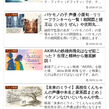
テ・フィティ（テフィティ）です。テフ
ィティは島々や生き物を生み出した創造
2026.07.21
の女神ですが、劇中では長い間、本来の
姿を見せません。『モアナと伝説の海』
バケモノの子 声優 小栗旬・リリ
アニメ映画
のテフィティと、モアナたちを...
ーフランキーら一覧！相関図と猪
王山（いおう ぜん）や次郎丸・
豚も紹介
細田守監督の名作『バケモノの子』の登
場キャラクターの関係性を、バケモノの
子の相関図を用いて詳しく解説します。
蓮や一郎彦の声優の熱演から小栗旬出演
2026.02.10
の噂まで、気になる情報を全て網羅。こ
の記事のバケモノの子の相関図を見れ
AKIRAの鉄雄肉塊化はなぜ起こ
アニメ映画
ば、物語に込められた真の強さや絆の意
った？ 生理と精神から徹底解
味がより深く理解できます。
説！
劇場アニメーション映画『AKIRA』を観
た後、「akira 鉄雄 肉塊 なぜ」と検索し
たのは私だけではないはずです。あの衝
撃的なクライマックスで、島鉄雄の肉体
2025.11.18
が巨大でグロテスクな塊へと変異してい
くシーンは、観客に強烈なトラウマと同
【未来のミライ】高校生くんちゃ
アニメ映画
時に、この...
んの声優や本名と家系図まとめ｜
イケメンなひいじいちゃんや危な
い家の間取りも解説
映画『未来のミライ』でくんちゃんの高
校生役を演じた声優は誰か気になりませ