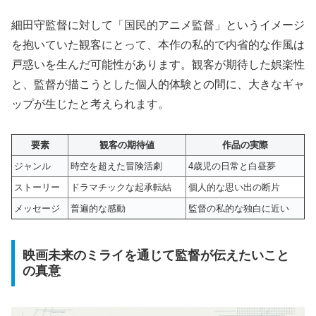
細田守監督に対して「国民的アニメ監督」というイメージ
を抱いていた観客にとって、本作の私的で内省的な作風は
戸惑いを生んだ可能性があります。観客が期待した娯楽性
と、監督が描こうとした個人的体験との間に、
大きなギャ
ップ
が生じたと考えられます。
要素
観客の期待値
作品の実際
ジャンル
時空を超えた冒険活劇
4歳児の日常と白昼夢
ストーリー
ドラマチックな起承転結
個人的な思い出の断片
メッセージ
普遍的な感動
監督の私的な独白に近い
映画未来のミライを通じて監督が伝えたいこと
の真意