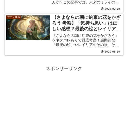
んか？この記事では、未来のミライのく
んちゃんの高校生役の声優である畠中祐
2026.02.10
さんの役作りや本名に込められた意味を
詳しく解説します。イケメンな姿の秘密
【さよならの朝に約束の花をかざ
アニメ映画
や間取りの意図、未来のミライのくんち
ろう 考察】「気持ち悪い」は正
ゃんの高校生役の声優が彩る感動の結末
しい感想？最後の絵とレイリアの
をぜひご覧ください。
その後
『さよならの朝に約束の花をかざろう』
をネタバレありで徹底考察！感動的な
「最後の絵」やレイリアのその後、そし
て「気持ち悪い」という評価の真相に迫
2025.08.10
ります。原作や続編の有無、豪華声優陣
の情報まで、本作のすべてを解説。
スポンサーリンク