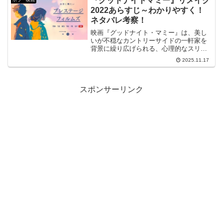
『グッドナイトマミー』リメイク
ホラー映画
ス。そし...
2022あらすじ～わかりやすく！
ネタバレ考察！
映画『グッドナイト・マミー』は、美し
いが不穏なカントリーサイドの一軒家を
背景に繰り広げられる、心理的なスリラ
ーとホラーの要素を巧みに織り交ぜた作
2025.11.17
品です。この映画の舞台は、整形手術を
受けたばかりで顔を包帯で覆った母親
と、彼女を迎える双子の息子...
スポンサーリンク