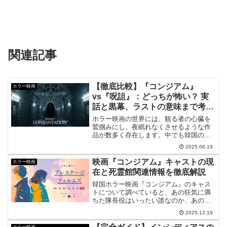
関連記事
【徹底比較】『コンジアム』
ホラー映画
vs『呪詛』：どっちが怖い？ 実
話と黒幕、ラストの意味まで考
察！
ホラー映画の世界には、観る者の心臓を
鷲掴みにし、夜眠れなくさせるような作
品が数多く存在します。中でも韓国の
『コンジアム』と台湾の『呪詛』は、ア
2025.06.19
ジア発のホラーとして、その独特な恐怖
演出と深いテーマ性で世界中のファンを
映画『コンジアム』キャストの現
ホラー映画
震撼させました。どちらの作...
在と死霊館関連情報を徹底解説
韓国ホラー映画『コンジアム』のキャス
トについて調べていると、あの狂気に満
ちた隊長役はいったい誰なのか、あの憑
依演技をした女優はその後どうなったの
2025.12.19
かと、気になって仕方がないですよね。
私自身、映画を見終わった直後の興奮冷