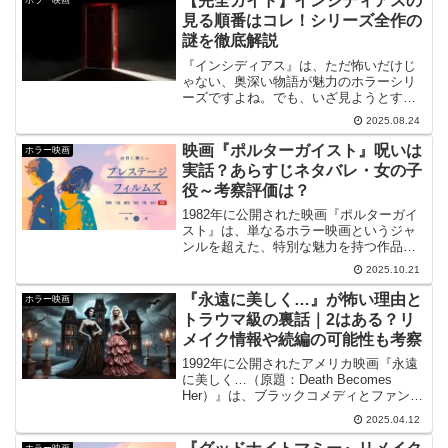
【完全ガイド】インシディアスの
ホラー映画
めやらぬまま、スマホで出...
見る順番はコレ！シリーズ全作の
謎を徹底解説
『インシディアス』は、ただ怖いだけじ
ゃない、奥深い物語が魅力のホラーシリ
ーズですよね。でも、いざ見ようとする
と、どの見る順番がベストなのか迷って
2025.08.24
しまう方も多いはず。特に最新作『見る
順番 赤い扉』が登場したことで、その疑
映画『ポルターガイスト』呪いは
ホラー映画
問はさらに深まったかも...
実話？あらすじネタバレ・女の子
役～考察評価は？
1982年に公開された映画『ポルターガイ
スト』は、単なるホラー映画というジャ
ンルを超えた、特別な魅力を持つ作品で
す✨。スティーヴン・スピルバーグが製
2025.10.21
作・共同脚本を、トビー・フーパーが監
督を務めたこの作品は、「ごく普通の幸
『永遠に美しく…』が怖い理由と
ホラー映画
せな家族」が突如とし...
トラウマ級の裏話｜2はある？リ
メイク情報や続編の可能性も考察
1992年に公開されたアメリカ映画『永遠
に美しく…（原題：Death Becomes
Her）』は、ブラックコメディとファンタ
ジーを絶妙に融合させた作品です。監督
2025.04.12
は『バック・トゥ・ザ・フューチャー』
シリーズで知られるロバート・ゼメキ