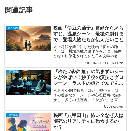
関連記事
映画『伊豆の踊子』冒頭からあら
日本映画
すじ、温泉シーン、最後の別れま
で、登場人物たちが伝えたいこと
大正時代を舞台にした映画『伊豆の踊
子』は、川端康成の原作をもとに、幾度
となく映像化されてきた日本文学の名作
です。その冒頭から静かに始まる一人
2025.04.21
2025.04.22
旅、そして旅芸人の踊子との出会いは、
多くの人の心をとらえて離しません。作
『冷たい熱帯魚』の気まずいシー
日本映画
品全体を通じて描かれるのは、...
ンがやばい！妙子役の演技とグロ
シーン、ラストの娘とでんでんの
怪演まで解説
2010年公開の映画『冷たい熱帯魚』は、
その過激なグロシーンや心理描写の深さ
から、多くの視聴者に「やばい」と言わ
しめる衝撃作です。中でも注目されるの
2025.06.08
が、日常と狂気の狭間で展開される「気
まずいシーン」の数々。ときに静かに、
映画『八甲田山』怖い？なぜ人は
日本映画
ときに激しく、観る者...
凍死のリアリティに恐怖するの
か？