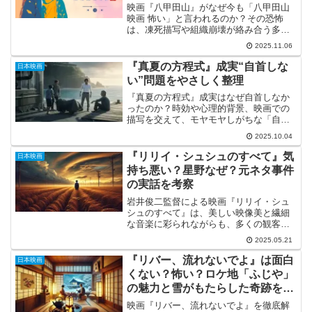
映画『八甲田山』がなぜ今も「八甲田山
映画 怖い」と言われるのか？その恐怖
は、凍死描写や組織崩壊が絡み合う多層
構造にあります。木村大作の命がけの撮
2025.11.06
影秘話、弘前隊と青森隊の史実との違い
を徹底解説し、「八甲田山 映画 怖い」と
『真夏の方程式』成実“自首しな
日本映画
感じる真の理由と絶望の本質を解明しま
い”問題をやさしく整理
す。この記事で恐怖の全貌がわかりま
す。
『真夏の方程式』成実はなぜ自首しなか
ったのか？時効や心理的背景、映画での
描写を交えて、モヤモヤしがちな「自首
しない問題」をやさしく整理します。
2025.10.04
『リリイ・シュシュのすべて』気
日本映画
持ち悪い？星野なぜ？元ネタ事件
の実話を考察
岩井俊二監督による映画『リリイ・シュ
シュのすべて』は、美しい映像美と繊細
な音楽に彩られながらも、多くの観客に
「気持ち悪い」とすら感じさせる強烈な
2025.05.21
印象を残しました。特に、星野というキ
ャラクターの豹変には戦慄を覚える人も
『リバー、流れないでよ』は面白
日本映画
多いはずです。本記事では...
くない？怖い？ロケ地「ふじや」
の魅力と雪がもたらした奇跡を徹
底解説
映画『リバー、流れないでよ』を徹底解