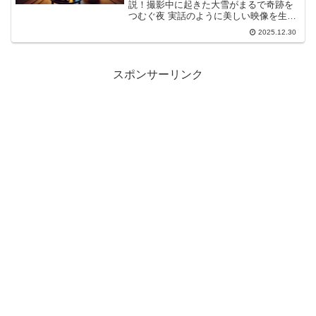
説！撮影中に起きた大雪がまるで奇跡を
つむぐ夜 実話のように美しい映像を生み
出した背景に迫ります。面白くない？怖
2025.12.30
い？という評判の真相やロケ地「ふじ
や」の情報も満載。本作が放つ奇跡をつ
むぐ夜 実話のような感動を、ぜひ記事で
体験しましょう。
スポンサーリンク