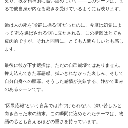
えり、彼を精神的に追い詰めていく——このシーンは、ま
るで彼自身が内なる裁きを受けているようにも映ります。
鯨は人の死を“冷静に操る側”だったのに、今度は幻覚によ
って“死を選ばされる側”に立たされる。この構図はとても
皮肉的ですが、それと同時に、とても人間らしいとも感じ
ます。
最後に彼が下す選択は、ただの自己崩壊ではありません。
抑え込んできた罪悪感、拭いきれなかった哀しみ、そして
自分自身への贖罪。そうした感情が交錯する、静かで重み
のあるシーンです。
“因果応報”という言葉では片づけられない、深い苦しみと
向き合った末の結末。この瞬間に込められたテーマは、物
語の芯とも言えるほどの重さを持っています。