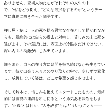
ありません。登場人物たちがそれぞれの人生の中
で、“死”をどう捉え、“どんな選択をするのか”というテー
マに真剣に向き合った物語です。
押し屋・鯨は、人の死を操る異常な存在として描かれなが
らも、最終的には自らの過去と対峙し、苦しみの末に死を
選びます。その選択には、表面上の冷酷さだけではない、
深い内面の葛藤がにじみ出ています。
蝉もまた、自らの在り方に疑問を持ち続けながら生きてい
ます。彼が出会う人々とのやり取りの中で、少しずつ変化
し、成長していく姿は、どこか希望を感じさせます。
そして鈴木は、憎しみを抱えてスタートしたものの、最終
的には復讐の連鎖を断ち切るという勇気ある決断をしま
す。“正義”とは何か、“人を許す”とはどういうことか——