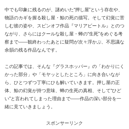
中でも印象に残るのが、謎めいた“押し屋”という存在や、
物語のカギを握る殺し屋・鯨の死の描写。そして幻覚に苦
しむ彼の姿や、スピンオフ作品『マリアビートル』とのつ
ながり、さらにはクールな殺し屋・蝉の“生死”をめぐる考
察まで——観終わったあとに疑問が次々浮かぶ、不思議な
余韻の残る作品なんです。
この記事では、そんな『グラスホッパー』の「わかりにく
かった部分」や「モヤッとしたところ」に向き合いなが
ら、ひとつずつ丁寧にひも解いていきます。押し屋の正
体、鯨の幻覚が持つ意味、蝉の生死の真相、そして“ひど
い”と言われてしまった理由まで——作品の深い部分を一
緒に見ていきましょう。
スポンサーリンク