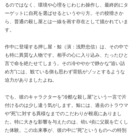
るのではなく、環境や心理をじわじわ操作し、最終的にタ
ーゲットに自死を選ばせるというやり方。その狡猾さか
ら、普通の殺し屋とは一線を画す存在として描かれていま
す。
作中に登場する押し屋・鯨（演：浅野忠信）は、その中で
も特に異質な人物です。相手の心に入り込み、たったひと
言で命を絶たせてしまう。その冷ややかで静かな“追い詰
め方”には、観ている側も思わず背筋がゾッとするような
迫力がありましたよね。
でも、彼のキャラクターを“冷酷な殺し屋”という一言で片
付けるのは少し違う気がします。鯨には、過去のトラウマ
や“死”に対する異様なまでのこだわりが根底にありまし
た。特に大きな影響を与えたのは、幼い頃に父親を亡くし
た体験。この出来事が、彼の中に“死”というものへの特別