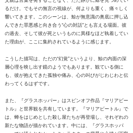
父親は言葉を発することなく、ただ静かに鯨を見つめてい
るだけ。でもその無言の視線が、何よりも重く、痛々しく
響いてきます。このシーンは、鯨が無意識の奥底に押し込
んできた罪悪感と向き合う“心の対話”とも言える場面。彼
の過去、そして彼が死というものに異様なほど執着してい
た理由が、ここに集約されているように感じます。
こうした描写は、ただの“幻覚”というより、鯨の内面の深
層心理を映し出す鏡のようでもあります。観ている側に
も、彼が抱えてきた孤独や痛み、心の叫びがじわじわと伝
わってくるはずです。
また、『グラスホッパー』はスピンオフ作品『マリアビー
トル』と世界観を共有しています。『マリアビートル』で
は、蝉をはじめとした殺し屋たちが再登場し、それぞれの
新たな物語が描かれています。中には、『グラスホッパ