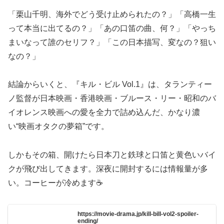
「栗山千明、海外でどう受け止められたの？」「高橋一生
って本当に出てるの？」「あの口笛の曲、何？」「やっち
まいなって誰のセリフ？」「この日本描写、変なの？狙い
なの？」
結論からいくと、『キル・ビル Vol.1』は、タランティー
ノ監督が日本映画・香港映画・ブルース・リー・昭和のバ
イオレンス映画への愛を全力で詰め込んだ、かなり濃
い“映画オタクの夢箱”です。
しかもその箱、開けたら日本刀と鉄球と口笛と黄色いバイ
クが飛び出してきます。深夜に開封するには情報量が多
い。コーヒーが冷めます☕
https://movie-drama.jp/kill-bill-vol2-spoiler-
ending/