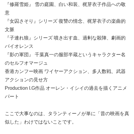
『修羅雪姫』 雪の庭園、白い和装、梶芽衣子作品への敬
意
『女囚さそり』シリーズ 復讐の情念、梶芽衣子の楽曲的
文脈
『子連れ狼』シリーズ 噴き出す血、過剰な殺陣、劇画的
バイオレンス
『影の軍団』 千葉真一の服部半蔵というキャラクター名
のセルフオマージュ
香港カンフー映画 ワイヤーアクション、多人数戦、武器
アクションの見せ方
Production I.G作品 オーレン・イシイの過去を描くアニメ
パート
ここで大事なのは、タランティーノが単に「昔の映画を真
似した」わけではないことです。