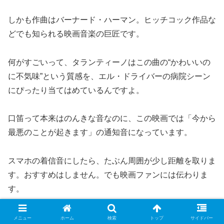
しかも作曲はバーナード・ハーマン。ヒッチコック作品な
どでも知られる映画音楽の巨匠です。
何がすごいって、タランティーノはこの曲の“かわいいの
に不気味”という質感を、エル・ドライバーの病院シーン
にぴったり当てはめているんですよ。
口笛って本来はのんきな音なのに、この映画では「今から
最悪のことが起きます」の通知音になっています。
スマホの着信音にしたら、たぶん周囲が少し距離を取りま
す。おすすめはしません。でも映画ファンには伝わりま
す。
『キル・ビル Vol.1』はこんな人におすすめ
メニュー
ホーム
検索
トップ
サイドバー