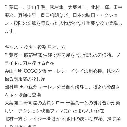
千葉真一、栗山千明、國村隼、大葉健二、北村一輝、田中
要次、真瀬樹里、島口哲朗など、日本の映画・アクショ
ン・殺陣の文脈を背負った人物がかなり重要な役で登場し
ます。
キャスト 役名・役割 見どころ
千葉真一 服部半蔵 沖縄で寿司屋を営む伝説の刀鍛冶。ブ
ライドに刀を授ける存在
栗山千明 GOGO夕張 オーレン・イシイの用心棒。鉄球を
操る制服姿の殺し屋
國村隼 田中親分 オーレンの出自を侮辱し、彼女の冷酷さ
を示す場面に登場
大葉健二 寿司屋の店員シロー 千葉真一との掛け合いが楽
しい。アクション映画ファンにはたまらない存在
北村一輝 クレイジー88ほか 若き日の鋭い存在感。探す楽
しみがあります