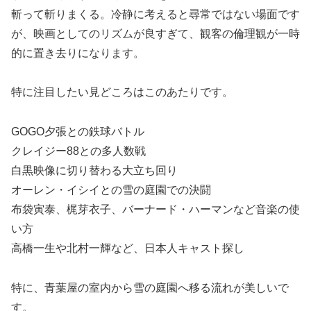
斬って斬りまくる。冷静に考えると尋常ではない場面です
が、映画としてのリズムが良すぎて、観客の倫理観が一時
的に置き去りになります。
特に注目したい見どころはこのあたりです。
GOGO夕張との鉄球バトル
クレイジー88との多人数戦
白黒映像に切り替わる大立ち回り
オーレン・イシイとの雪の庭園での決闘
布袋寅泰、梶芽衣子、バーナード・ハーマンなど音楽の使
い方
高橋一生や北村一輝など、日本人キャスト探し
特に、青葉屋の室内から雪の庭園へ移る流れが美しいで
す。