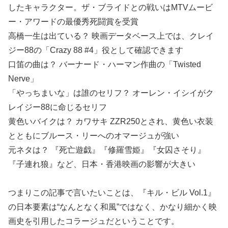
したキャラクター。ザ・ブライドとの戦いはMTVムービ
ー・アワードの最優秀死闘賞を受賞
高橋一生は出ている？ 映画データベース上では、クレイ
ジー88の「Crazy 88 #4」役として確認できます
口笛の曲は？ バーナード・ハーマン作曲の「Twisted
Nerve」
「やっちまいな」は誰のセリフ？ オーレン・イシイがク
レイジー88に命じるセリフ
黄色いバイクは？ カワサキ ZZR250とされ、黄色い衣装
とともにブルース・リーへのオマージュが強い
元ネタは？ 『死亡遊戯』『修羅雪姫』『女囚さそり』
『子連れ狼』など、日本・香港映画の影響が大きい
つまりこの記事で言いたいことは、『キル・ビル Vol.1』
の日本要素は“なんとなく和風”ではなく、かなり細かく映
画史を引用したコラージュだということです。