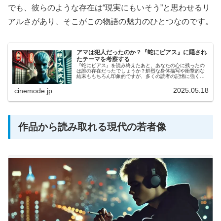
でも、彼らのような存在は“現実にもいそう”と思わせるリ
アルさがあり、そこがこの物語の魅力のひとつなのです。
アマは犯人だったのか？『蛇にピアス』に隠され
たテーマを考察する
『蛇にピアス』を読み終えたあと、あなたの心に残ったの
は誰の存在だったでしょうか？鮮烈な身体描写や衝撃的な
結末ももちろん印象的ですが、多くの読者の記憶に強く残
るのが、クールでミステリアスな青年・アマではないでし
ょうか。そして、物語の中盤以降に...
2025.05.18
cinemode.jp
作品から読み取れる現代の若者像