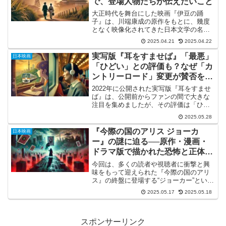
で、登場人物たちが伝えたいこと
大正時代を舞台にした映画『伊豆の踊
子』は、川端康成の原作をもとに、幾度
となく映像化されてきた日本文学の名作
です。その冒頭から静かに始まる一人
2025.04.21
2025.04.22
旅、そして旅芸人の踊子との出会いは、
多くの人の心をとらえて離しません。作
実写版『耳をすませば』「最悪」
日本映画
品全体を通じて描かれるのは、...
「ひどい」との評価も？なぜ「カ
ントリーロード」変更が賛否を分
けたのか
2022年に公開された実写版『耳をすませ
ば』は、公開前からファンの間で大きな
注目を集めましたが、その評価は「ひど
い」「最悪」といった厳しい声も聞か
2025.05.28
れ、賛否が大きく分かれています。特
に、スタジオジブリ版アニメで多くの人
『今際の国のアリス ジョーカ
日本映画
に愛された「カントリーロ...
ー』の謎に迫る──原作・漫画・
ドラマ版で描かれた恐怖と正体と
は？
今回は、多くの読者や視聴者に衝撃と興
味をもって迎えられた『今際の国のアリ
ス』の終盤に登場する“ジョーカー”という
存在について、じっくりと解説していき
2025.05.17
2025.05.18
たいと思います✨このジョーカーという
キャラクター、ぱっと見はとても不気味
でミステリアス。でも...
スポンサーリンク