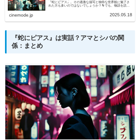
『蛇にピアス』。その過激な描写と独特な世界観に魅了さ
れた方も多いのではないでしょうか？🌀でも、物語を読み
終えたあとに「結末の意味がわからなかった…」「結局、
犯人は誰だったの？」と、モヤモヤ...
2025.05.18
cinemode.jp
『蛇にピアス』は実話？アマとシバの関
係：まとめ