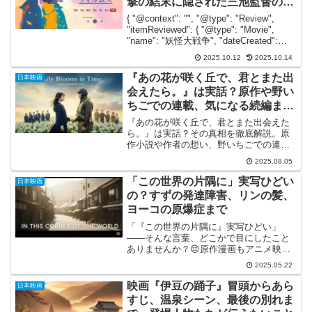
撃の結末に隠された三池監督の意
図
{ "@context": "", "@type": "Review",
"itemReviewed": { "@type": "Movie",
"name": "妖怪大戦争", "dateCreated":
"2005-08-06", "...
2025.10.12
2025.10.14
『あの花が咲く丘で、君とまた出
日本映画
会えたら。』は実話？原作や野い
ちごでの連載、気になる続編まで
徹底解説！
『あの花が咲く丘で、君とまた出会えた
ら。』は実話？その真相を徹底解説。原
作小説や作者の想い、野いちごでの連載
秘話から、気になる続編の有無まで。物
2025.08.05
語のすべてがこの記事でわかります。
「この世界の片隅に」実写ひどい
日本映画
の？すずの発達障害、リンの髪、
ヨーコの原爆症まで
「『この世界の片隅に』実写ひどい」
――そんな言葉、どこかで目にしたこと
ありませんか？😔原作漫画もアニメ映画
も、たくさんの人の心に深く残る名作だ
2025.05.22
からこそ、その実写化には大きな期待が
寄せられますよね。でも期待が大きい
映画『伊豆の踊子』冒頭からあら
日本映画
分、ほんの少しの違和感が「ひ...
すじ、温泉シーン、最後の別れま