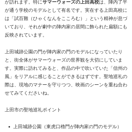
が訪れます。特に
サマーウォーズの上田高校
は、陣内了平
が通う学校のモデルとして有名です。実在する上田高校に
は「試百難（ひゃくなんをこころむ）」という精神が息づ
いており、それが劇中の陣内家の居間に飾られた扁額にも
反映されています。
上田城跡公園の門が陣内家の門のモデルになっていたり
と、街全体がサマーウォーズの世界観を大切にしていま
す。実際に訪れてみると、作品の中で吹いていた「信州の
風」をリアルに感じることができるはずです。聖地巡礼の
際は、現地のマナーを守りつつ、映画のシーンを重ね合わ
せてみてくださいね。
上田市の聖地巡礼ポイント
上田城跡公園（東虎口櫓門が陣内家の門のモデル）