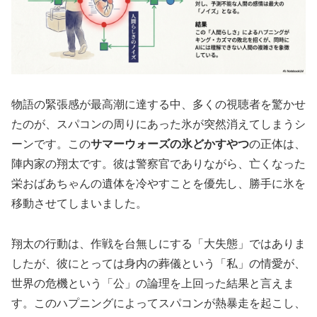
物語の緊張感が最高潮に達する中、多くの視聴者を驚かせ
たのが、スパコンの周りにあった氷が突然消えてしまうシ
ーンです。この
サマーウォーズの氷どかすやつ
の正体は、
陣内家の翔太です。彼は警察官でありながら、亡くなった
栄おばあちゃんの遺体を冷やすことを優先し、勝手に氷を
移動させてしまいました。
翔太の行動は、作戦を台無しにする「大失態」ではありま
したが、彼にとっては身内の葬儀という「私」の情愛が、
世界の危機という「公」の論理を上回った結果と言えま
す。このハプニングによってスパコンが熱暴走を起こし、