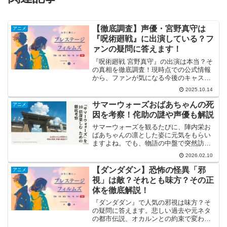
【徹底調査】声優・宮野真守は
アニメ
『呪術廻戦』に出演している？フ
ァンの疑問に答えます！
『呪術廻戦 宮野真守』の出演は本当？そ
の真相を徹底調査！現時点での公式情報
から、ファンが気になる今後のキャステ
ィングの可能性まで詳しく解説します。
2025.10.14
『鬼滅の刃』童磨役など代表作も総まと
め。この記事を読めば『呪術廻戦 宮野真
サマーウォーズおばあちゃんの死
アニメ
守』についての疑問が全て解決します。
因を考察！侘助の謎や声優も解説
サマーウォーズを観るたびに、陣内栄お
ばあちゃんの凛とした姿に元気をもらい
ますよね。でも、物語の中盤で突然訪れ
るおばあちゃんの死に、どうして？とシ
2026.02.10
ョックを受けた方も多いはず。サマーウ
ォーズのおばあちゃんの死因について
【ダンダダン】恐怖の怪異「邪
アニメ
は、作中で明確に医学的な診...
視」は敵？それとも味方？その正
体を徹底解説！
『ダンダダン』で人気の邪視は味方？そ
の疑問に答えます。悲しい過去や元ネタ
の都市伝説、オカルンとの約束で変わる
関係性をネタバレ解説。「ダンダダン 邪