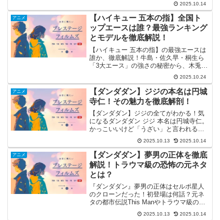
2025.10.14
視 味方」になるまでの経緯と、彼の可愛
い一面も深掘りします。この記事を読め
【ハイキュー 五本の指】全国ト
アニメ
ば「ダンダダン 邪視 味方」の理由がよく
ップエースは誰？最強ランキング
わかります。
とモデルを徹底解説！
【ハイキュー 五本の指】の最強エースは
誰か、徹底解説！牛島・佐久早・桐生ら
「3大エース」の強さの秘密から、木兎・
尾白の実力までを詳細分析。さらに星海
2025.10.24
光来を含めたランキング考察や、彼らが
なぜトッププレイヤーの「モデル」なの
【ダンダダン】ジジの本名は円城
アニメ
かを深掘りします。最強スパイカー【ハ
寺仁！その魅力を徹底解剖！
イキュー 五本の指】の魅力が全てわかる
決定版です。
【ダンダダン】ジジの全てがわかる！気
になるダンダダン ジジ 本名は円城寺仁。
かっこいいけど「うざい」と言われる理
由、物語の核心である邪視とのネタバレ
2025.10.13
2025.10.14
関係、豪華声優、モモとの切ない恋模様
まで徹底解説。ダンダダン ジジ 本名の由
【ダンダダン】夢男の正体を徹底
アニメ
来や彼の魅力の全てをこの記事で解き明
解説！トラウマ級の恐怖の元ネタ
かします。
とは？
『ダンダダン』夢男の正体はセルポ星人
のクローンだった！初登場は何話？元ネ
タの都市伝説This Manやトラウマ級の登
場シーン、見たらどうなるのかを徹底解
2025.10.13
2025.10.14
説。最強怪異カシマレイコとの違いも考