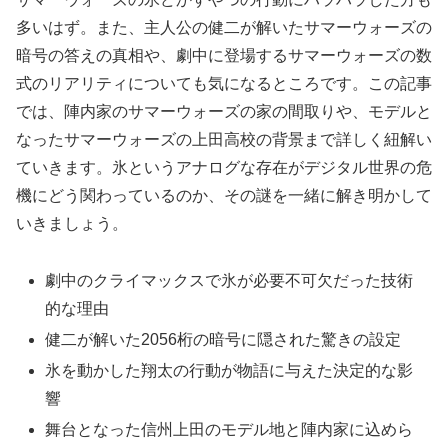
多いはず。また、主人公の健二が解いたサマーウォーズの
暗号の答えの真相や、劇中に登場するサマーウォーズの数
式のリアリティについても気になるところです。この記事
では、陣内家のサマーウォーズの家の間取りや、モデルと
なったサマーウォーズの上田高校の背景まで詳しく紐解い
ていきます。氷というアナログな存在がデジタル世界の危
機にどう関わっているのか、その謎を一緒に解き明かして
いきましょう。
劇中のクライマックスで氷が必要不可欠だった技術
的な理由
健二が解いた2056桁の暗号に隠された驚きの設定
氷を動かした翔太の行動が物語に与えた決定的な影
響
舞台となった信州上田のモデル地と陣内家に込めら