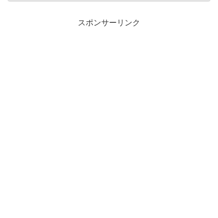
察し、『ダンダダン』夢男の魅力を深掘
りします。
スポンサーリンク