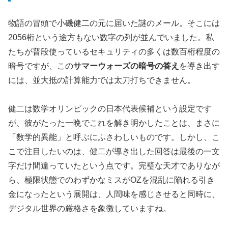
物語の冒頭で小磯健二の元に届いた謎のメール。そこには
2056桁という途方もない数字の列が並んでいました。私
たちが普段使っているセキュリティの多くは数百桁程度の
暗号ですが、この
サマーウォーズの暗号の答え
を導き出す
には、並大抵の計算能力では太刀打ちできません。
健二は数学オリンピックの日本代表候補という設定です
が、彼がたった一晩でこれを解き明かしたことは、まさに
「数学的異能」と呼ぶにふさわしいものです。しかし、こ
こで注目したいのは、
健二が導き出した回答は最後の一文
字だけ間違っていた
という点です。完璧な天才でありなが
ら、極限状態でのわずかなミスがOZを混乱に陥れる引き
金になったという展開は、人間味を感じさせると同時に、
デジタル世界の厳格さを象徴していますね。