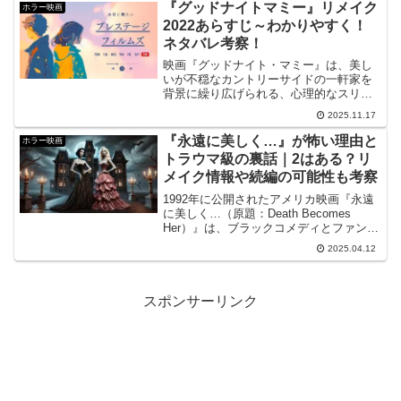
『グッドナイトマミー』リメイク
ホラー映画
2022あらすじ～わかりやすく！
ネタバレ考察！
映画『グッドナイト・マミー』は、美し
いが不穏なカントリーサイドの一軒家を
背景に繰り広げられる、心理的なスリラ
ーとホラーの要素を巧みに織り交ぜた作
2025.11.17
品です。この映画の舞台は、整形手術を
受けたばかりで顔を包帯で覆った母親
『永遠に美しく…』が怖い理由と
ホラー映画
と、彼女を迎える双子の息子...
トラウマ級の裏話｜2はある？リ
メイク情報や続編の可能性も考察
1992年に公開されたアメリカ映画『永遠
に美しく…（原題：Death Becomes
Her）』は、ブラックコメディとファンタ
ジーを絶妙に融合させた作品です。監督
2025.04.12
は『バック・トゥ・ザ・フューチャー』
シリーズで知られるロバート・ゼメキ
ス。そし...
スポンサーリンク