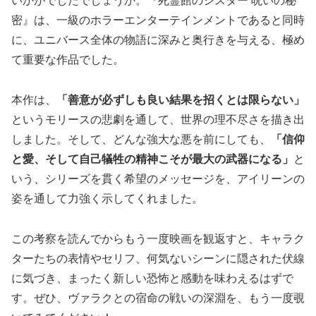
いかがでしたでしょうか。『死霊館のシスター 呪いの秘
密』は、一級のホラーエンターテインメントであると同時
に、ユニバース全体の物語に深みと奥行きを与える、極め
て重要な作品でした。
本作は、
「善意が必ずしも良い結果を招くとは限らない」
というモリースの悲劇を通して、世界の理不尽さを描き出
しました。そして、どんな強大な悪を前にしても、
「信仰
と愛、そして自己犠牲の精神こそが最大の武器になる」
と
いう、シリーズを貫く希望のメッセージを、アイリーンの
姿を通して力強く示してくれました。
この考察を読んでからもう一度映画を観返すと、キャラク
ターたちの表情やセリフ、何気ないシーンに隠された伏線
に気づき、まったく新しい恐怖と感動を味わえるはずで
す。ぜひ、ヴァラクとの宿命の戦いの深淵を、もう一度覗