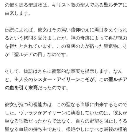
の鍵を握る聖遺物は、キリスト教の聖人である
聖ルチア
に
由来します。
伝説によれば、彼女はその篤い信仰ゆえに両目をえぐられ
るという拷問を受けましたが、神の奇跡によって再び視力
を得たとされています。この奇跡の力が宿った聖遺物こそ
が「聖ルチアの目」なのです。
そして、物語はさらに衝撃的な事実を提示します。なん
と、主人公の
シスター・アイリーンこそが、この聖ルチア
の血を引く末裔
だったのです。
彼女が持つ幻視能力は、この聖なる血脈に由来するもので
した。ヴァラクがアイリーンに執着していたのは、彼女が
単なる宿敵だったからではなく、自らの野望を阻止しうる
聖なる血統の持ち主であり、根絶やしにすべき最後の標的