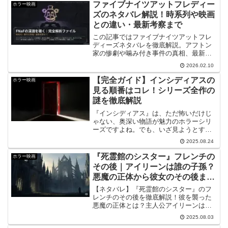
督を務めたこの作品は、「ごく普通の幸
ファイブナイツアットフレディー
ホラー映画
せな家族」が突如とし...
ズのネタバレ解説！時系列や映画
との違い・最新考察まで
この記事ではファイブナイツアットフレ
ディーズネタバレを徹底解説。アフトン
家の惨劇や噛み付き事件の真相、最新ミ
ミックの正体まで網羅しました。映画版
2026.02.10
との違いも詳しく紹介します。ファイブ
ナイツアットフレディーズネタバレを知
【完全ガイド】インシディアスの
ホラー映画
ることで、シリーズの複雑な深淵をより
見る順番はコレ！シリーズ全作の
深く理解できるはずです。
謎を徹底解説
『インシディアス』は、ただ怖いだけじ
ゃない、奥深い物語が魅力のホラーシリ
ーズですよね。でも、いざ見ようとする
と、どの見る順番がベストなのか迷って
2025.08.24
しまう方も多いはず。特に最新作『見る
順番 赤い扉』が登場したことで、その疑
『死霊館のシスター』フレンチの
ホラー映画
問はさらに深まったかも...
その後｜アイリーンは誰の子孫？
悪魔の正体から彼女のその後まで
解説
【ネタバレ】『死霊館のシスター』のフ
レンチのその後を徹底解説！彼を襲った
悪魔の正体とは？主人公アイリーンは誰
の子孫で、その後どうなったのか？物語
2025.08.03
の全ての謎がこの記事で繋がります。