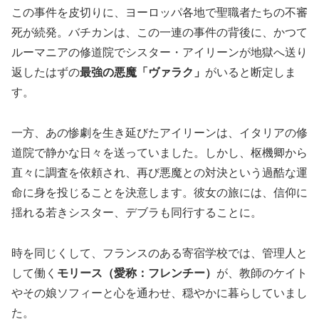
この事件を皮切りに、ヨーロッパ各地で聖職者たちの不審
死が続発。バチカンは、この一連の事件の背後に、かつて
ルーマニアの修道院でシスター・アイリーンが地獄へ送り
返したはずの
最強の悪魔「ヴァラク」
がいると断定しま
す。
一方、あの惨劇を生き延びたアイリーンは、イタリアの修
道院で静かな日々を送っていました。しかし、枢機卿から
直々に調査を依頼され、再び悪魔との対決という過酷な運
命に身を投じることを決意します。彼女の旅には、信仰に
揺れる若きシスター、デブラも同行することに。
時を同じくして、フランスのある寄宿学校では、管理人と
して働く
モリース（愛称：フレンチー）
が、教師のケイト
やその娘ソフィーと心を通わせ、穏やかに暮らしていまし
た。