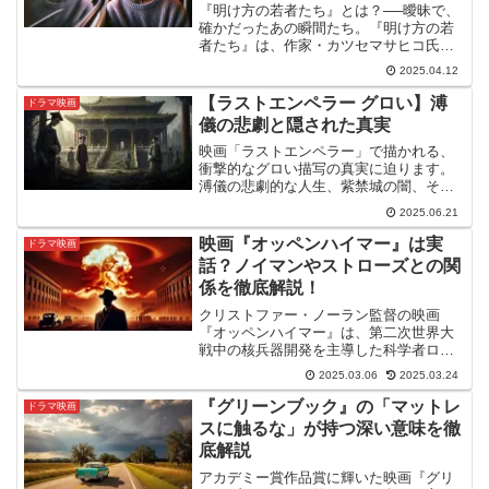
『明け方の若者たち』とは？──曖昧で、
確かだったあの瞬間たち。『明け方の若
者たち』は、作家・カツセマサヒコ氏の
デビュー小説を原作とする青春恋愛映画
2025.04.12
で、2021年に実写化された作品です。舞
台は東京。スマホもSNSも当たり前の“現
【ラストエンペラー グロい】溥
ドラマ映画
代”なのに、ど...
儀の悲劇と隠された真実
映画「ラストエンペラー」で描かれる、
衝撃的なグロい描写の真実に迫ります。
溥儀の悲劇的な人生、紫禁城の闇、そし
て彼が経験したグロいとも言える心理的
2025.06.21
苦悩を深掘り。ラストエンペラーの隠さ
れた側面を知り、歴史の奥深さを感じて
映画『オッペンハイマー』は実
ドラマ映画
ください。
話？ノイマンやストローズとの関
係を徹底解説！
クリストファー・ノーラン監督の映画
『オッペンハイマー』は、第二次世界大
戦中の核兵器開発を主導した科学者ロバ
ート・オッペンハイマーの実話をもとに
2025.03.06
2025.03.24
した壮大な作品です。この映画は、彼の
科学的な功績だけでなく、政治的な陰謀
『グリーンブック』の「マットレ
ドラマ映画
や道徳的な葛藤を描いており...
スに触るな」が持つ深い意味を徹
底解説
アカデミー賞作品賞に輝いた映画『グリ