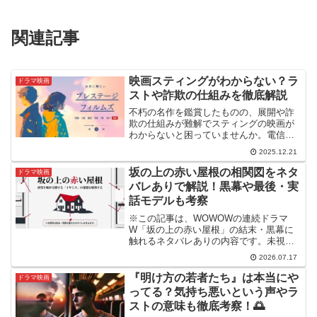
関連記事
映画スティングがわからない？ラ
ドラマ映画
ストや詐欺の仕組みを徹底解説
不朽の名作を鑑賞したものの、展開や詐
欺の仕組みが難解でスティングの映画が
わからないと困っていませんか。電信詐
欺の手口やラストの銃撃戦、FBIの正体な
2025.12.21
ど、スティングの映画がわからない要因
を徹底解説します。結末のオチや伏線の
坂の上の赤い屋根の相関図をネタ
ドラマ映画
意味を紐解き、作品が持つ真の面白さを
バレありで解説！黒幕や最後・実
100％体感しましょう。
話モデルも考察
※この記事は、WOWOWの連続ドラマ
W「坂の上の赤い屋根」の結末・黒幕に
触れるネタバレありの内容です。未視聴
の方はご注意ください。WOWOWの連続
2026.07.17
ドラマW「坂の上の赤い屋根」。登場人
物の思惑が複雑に絡み合うイヤミス系の
『明け方の若者たち』は本当にや
ドラマ映画
ミステリーです。相関図...
ってる？気持ち悪いという声やラ
ストの意味も徹底考察！🌅