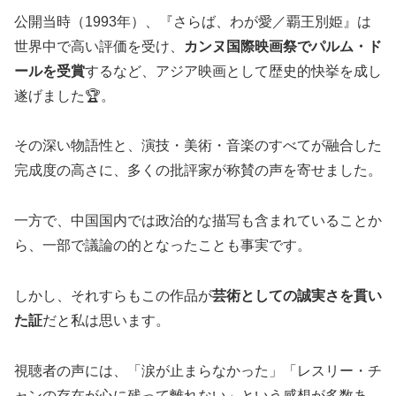
公開当時（1993年）、『さらば、わが愛／覇王別姫』は
世界中で高い評価を受け、
カンヌ国際映画祭でパルム・ド
ールを受賞
するなど、アジア映画として歴史的快挙を成し
遂げました🏆。
その深い物語性と、演技・美術・音楽のすべてが融合した
完成度の高さに、多くの批評家が称賛の声を寄せました。
一方で、中国国内では政治的な描写も含まれていることか
ら、一部で議論の的となったことも事実です。
しかし、それすらもこの作品が
芸術としての誠実さを貫い
た証
だと私は思います。
視聴者の声には、「涙が止まらなかった」「レスリー・チ
ャンの存在が心に残って離れない」という感想が多数あ