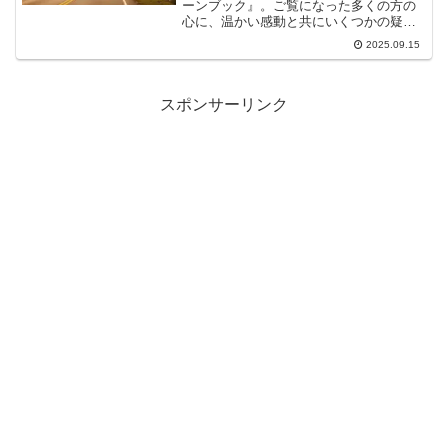
ーンブック』。ご覧になった多くの方の
心に、温かい感動と共にいくつかの疑問
が残ったのではないでしょうか。中でも
2025.09.15
特に象徴的なのが、旅の始まりに告げら
れる「マットレスに触るな なぜ？」とい
う謎のルールです。この...
スポンサーリンク