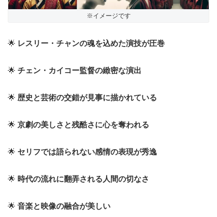
※イメージです
🌟
レスリー・チャンの魂を込めた演技が圧巻
🌟
チェン・カイコー監督の緻密な演出
🌟
歴史と芸術の交錯が見事に描かれている
🌟
京劇の美しさと残酷さに心を奪われる
🌟
セリフでは語られない感情の表現が秀逸
🌟
時代の流れに翻弄される人間の切なさ
🌟
音楽と映像の融合が美しい