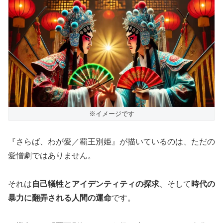
※イメージです
『さらば、わが愛／覇王別姫』が描いているのは、ただの
愛憎劇ではありません。
それは
自己犠牲とアイデンティティの探求
、そして
時代の
暴力に翻弄される人間の運命
です。