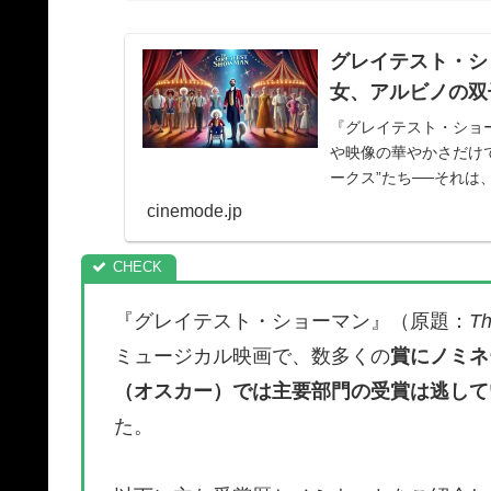
グレイテスト・シ
女、アルビノの双
『グレイテスト・ショ
や映像の華やかさだけ
ークス”たち──それ
いった、世間から「...
cinemode.jp
『グレイテスト・ショーマン』（原題：
Th
ミュージカル映画で、数多くの
賞にノミネ
（オスカー）では主要部門の受賞は逃して
た。