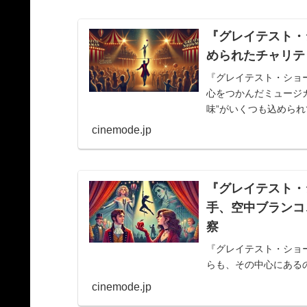
『グレイテスト・
められたチャリテ
『グレイテスト・ショ
心をつかんだミュージ
味”がいくつも込めら
択や、彼の人生ににじ..
cinemode.jp
『グレイテスト・
手、空中ブランコ
察
『グレイテスト・ショ
らも、その中心にある
この映画ですが、よく
cinemode.jp
いて、観るたびに新しい発