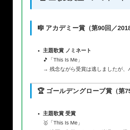
🎼 アカデミー賞（第90回／201
主題歌賞 ノミネート
🎵「This Is Me」
→ 残念ながら受賞は逃しましたが、
🏆 ゴールデングローブ賞（第75
主題歌賞 受賞
🥇「This Is Me」