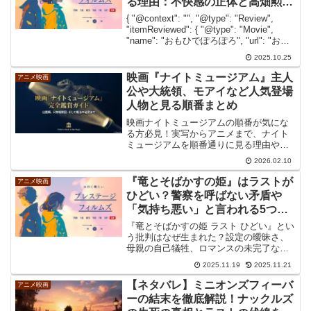
る理由：不快感の正体と高畑勲監
督の真の狙い
{ "@context": "", "@type": "Review",
"itemReviewed": { "@type": "Movie",
"name": "おもひでぽろぽろ", "url": "おも
ひでぽろぽろ", "image":...
2025.10.25
映画『ナイトミュージアム』主人
アニメ映画
公や大統領、モアイなど人気登場
人物と見る順番まとめ
映画ナイトミュージアムの順番が気にな
る方必見！実写からアニメまで、ナイト
ミュージアムを順番通りに見る理由やあ
らすじを網羅しました。ラリーの成長、
2026.02.10
テディやモアイの魅力、声優交代の裏話
など、作品がもっと楽しくなる情報が満
『竜とそばかすの姫』はラストが
アニメ映画
載。正しい順序で、魔法溢れる博物館の
ひどい？警察を呼ばない矛盾や
世界を堪能しましょう。
「気持ち悪い」と言われる5つの
理由
『竜とそばかすの姫 ラスト ひどい』とい
う批判はなぜ生まれた？設定の曖昧さ、
母親の自己犠牲、ロマンスの未完了な
ど、不満の原因を構造的に深掘り分析。
2025.11.19
2025.11.21
<strong>竜とそばかすの姫 ラスト ひどい
</strong>評価の真因と、主人公すずの真
【ネタバレ】ミニオンズフィーバ
アニメ映画
の成長を解説し、作品の意図を徹底検証
ーの結末を徹底解説！ナックルズ
します。