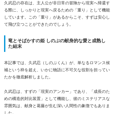
久武忍の存在は、主人公が非日常の冒険から現実へ帰還す
る際に、
しっかりと現実へ戻るための「重り」
として機能
しています。この「重り」があるからこそ、すずは安心し
て飛び立つことができたのでしょう。
竜とそばかすの姫 しのぶの献身的な愛と成熟し
た結末
本記事では、久武忍（しのぶくん）が、単なるロマンス候
補という枠を超え、いかに物語に不可欠な役割を担ってい
たかを徹底解析しました。
久武忍は、すずの
「現実のアンカー」
であり、「成長のた
めの構造的対比装置」として機能し、彼のミステリアスな
雰囲気は、献身と葛藤が生む深い人間性の象徴でもありま
した。