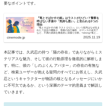
要なポイントです。
『竜とそばかすの姫』はラストがひどい？警察を
呼ばない矛盾や「気持ち悪い」と言われる5つの
理由
『竜とそばかすの姫 ラスト ひどい』という批判はなぜ生ま
れた？設定の曖昧さ、母親の自己犠牲、ロマンスの未完了
など、不満の原因を構造的に深掘り分析。<strong>竜とそ
ばかすの姫 ラスト ひどい</strong>評価の真因と、主人公
2025.11.19
cinemode.jp
すずの真の成長を解説し、作品の意図を徹底検証します。
本記事では、久武忍の持つ「陽の存在」でありながらミス
テリアスな魅力、そして彼の行動原理を徹底的に解析しま
す。特に、彼の「しのぶくん アバター」の存在の有無な
ど、検索ユーザーが抱える疑問のすべてにお答えし、久武
忍というキャラクターが物語の核となるメッセージにいか
に不可欠であるか、という深層のテーマ的意義まで解説し
ていきます。