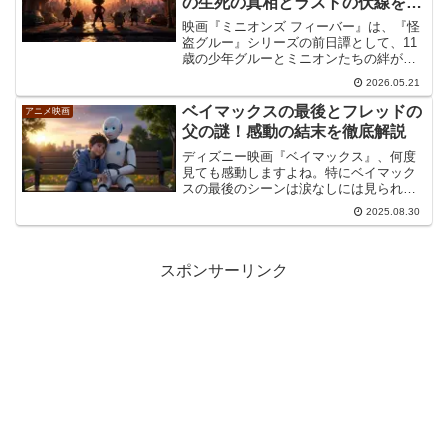
の生死の真相とラストの伏線を考
察
映画『ミニオンズ フィーバー』は、『怪
盗グルー』シリーズの前日譚として、11
歳の少年グルーとミニオンたちの絆が本
格的に深まっていく物語です。本記事で
2026.05.21
は、映画『ミニオンズ フィーバー』の結
末、ワイルド・ナックルズの生死、ヴィ
ベイマックスの最後とフレッドの
アニメ映画
シャス・シックスの...
父の謎！感動の結末を徹底解説
ディズニー映画『ベイマックス』、何度
見ても感動しますよね。特にベイマック
スの最後のシーンは涙なしには見られま
せん。ベイマックスは最後に死んだの
2025.08.30
か、それとも奇跡的に生き返るのか、そ
の鍵を握るチップの存在や、心に残る最
後のセリフなど、気になるポ...
スポンサーリンク