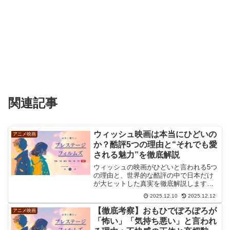
関連記事
ウィッシュ映画は本当にひどいの
アニメ映画
か？酷評5つの理由と“それでも愛
される魅力”を徹底解説
ウィッシュの映画がひどいと言われる5つ
の理由と、世界的な酷評の中で日本だけ
が大ヒットした真実を徹底解説します。
なぜウィッシュの映画がひどいという評
2025.12.10
2025.12.12
価が定着したのか、脚本の矛盾や主人公
への批判、王様への同情論からその深層
【徹底考察】おもひでぽろぽろが
アニメ映画
心理を紐解き、作品を楽しむための新た
「怖い」「気持ち悪い」と言われ
な視点を提案します。