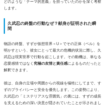
どのような「テーマ的意義」を担っていたのかを深く考察
します。
久武忍の終盤の行動なぜ？献身が証明された瞬
間
物語の終盤、すずが仮想世界＜U＞でその正体（ベル）を
明かすという、彼女にとって最大の危機的状況に際し、久
武忍は現実世界で行動を起こします。その動機は、単なる
恋愛感情ではなく
究極の友情と責任感
によるものだったと
解釈できます。
彼は、自身の立場や周囲からの視線を犠牲にしてまで、す
ずのプライバシーと安全を優先します。この姿勢により、
久武忍の「ミステリアスな雰囲気」の裏には、すずの成長
を支えるための深い決意が隠されていたことが示されまし