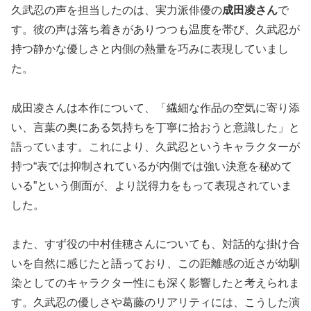
久武忍の声を担当したのは、実力派俳優の
成田凌さん
で
す。彼の声は落ち着きがありつつも温度を帯び、久武忍が
持つ静かな優しさと内側の熱量を巧みに表現していまし
た。
成田凌さんは本作について、「繊細な作品の空気に寄り添
い、言葉の奥にある気持ちを丁寧に拾おうと意識した」と
語っています。これにより、久武忍というキャラクターが
持つ“表では抑制されているが内側では強い決意を秘めて
いる”という側面が、より説得力をもって表現されていま
した。
また、すず役の中村佳穂さんについても、対話的な掛け合
いを自然に感じたと語っており、この距離感の近さが幼馴
染としてのキャラクター性にも深く影響したと考えられま
す。久武忍の優しさや葛藤のリアリティには、こうした演