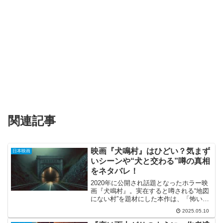
関連記事
映画『犬鳴村』はひどい？気まず
日本映画
いシーンや“犬と交わる”噂の真相
をネタバレ！
2020年に公開され話題となったホラー映
画『犬鳴村』。実在すると噂される“地図
にない村”を題材にした本作は、「怖い」
だけでなく「ひどい」「気まずいシーン
2025.05.10
が多すぎる」と、さまざまな感想が飛び
交っています😱特にネットでは、「犬と