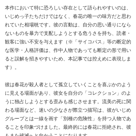
本作において特に恐ろしい存在として語られやすいのは、
いじめっ子たちだけではなく、春花の唯一の味方だと思わ
れていた相場晄です。彼の言動は、自分の思い通りになら
ないものを暴力で支配しようとする危うさを持ち、読者・
観客に強い不安を与えます（※「サイコパス」等の断定的
な医学・人格評価は、作中人物であっても断定の形で用い
ると誤解を招きやすいため、本記事では控えめに表現しま
す）。
彼は春花が殺人者として孤立していくことを喜ぶかのよう
に見える場面があり、彼女を自分の「コレクション」のよ
うに独占しようとする歪みも感じさせます。流美の死に関
わる場面など、迷いの少なさが際立つ描写は、彼がいじめ
グループとは一線を画す「別種の危険性」を持つ人物であ
ることを印象づけました。最終的には春花に拒絶され、彼
もまた破滅へと向かうことになります。