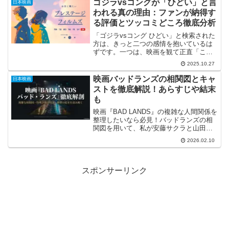
ゴジラvsコングが「ひどい」と言
日本映画
には「『沈黙のパレード』は...
われる真の理由：ファンが納得す
る評価とツッコミどころ徹底分析
「ゴジラvsコング ひどい」と検索された
方は、きっと二つの感情を抱いているは
ずです。一つは、映画を観て正直「これ
はちょっと…」と感じたことへの共感。
2025.10.27
もう一つは、なぜこの大作が酷評される
のか、その客観的な理由を知りたいとい
映画バッドランズの相関図とキャ
日本映画
う探究心でしょう。当...
ストを徹底解説！あらすじや結末
も
映画『BAD LANDS』の複雑な人間関係を
整理したいなら必見！バッドランズの相
関図を用いて、私が安藤サクラと山田涼
介演じる姉弟の絆や特殊詐欺の裏側を解
2026.02.10
説します。あらすじや結末、原作との違
いも網羅。バッドランズの相関図をチェ
ックして、彼らの物語をより深く楽しみ
ましょう。
スポンサーリンク