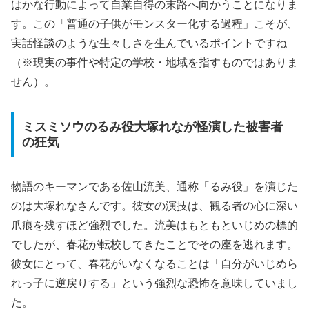
はかな行動によって自業自得の末路へ向かうことになりま
す。この「普通の子供がモンスター化する過程」こそが、
実話怪談のような生々しさを生んでいるポイントですね
（※現実の事件や特定の学校・地域を指すものではありま
せん）。
ミスミソウのるみ役大塚れなが怪演した被害者
の狂気
物語のキーマンである佐山流美、通称「るみ役」を演じた
のは大塚れなさんです。彼女の演技は、観る者の心に深い
爪痕を残すほど強烈でした。流美はもともといじめの標的
でしたが、春花が転校してきたことでその座を逃れます。
彼女にとって、春花がいなくなることは
「自分がいじめら
れっ子に逆戻りする」という強烈な恐怖
を意味していまし
た。