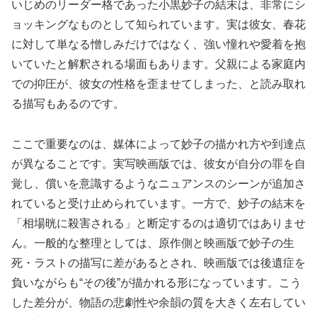
いじめのリーダー格であった小黒妙子の結末は、非常にシ
ョッキングなものとして知られています。実は彼女、春花
に対して単なる憎しみだけではなく、強い憧れや愛着を抱
いていたと解釈される場面もあります。父親による家庭内
での抑圧が、彼女の性格を歪ませてしまった、と読み取れ
る描写もあるのです。
ここで重要なのは、媒体によって妙子の描かれ方や到達点
が異なることです。実写映画版では、彼女が自分の罪を自
覚し、償いを意識するようなニュアンスのシーンが追加さ
れていると受け止められています。一方で、妙子の結末を
「相場晄に殺害される」と断定するのは適切ではありませ
ん。一般的な整理としては、原作側と映画版で妙子の生
死・ラストの描写に差があるとされ、映画版では後遺症を
負いながらも“その後”が描かれる形になっています。こう
した差分が、物語の悲劇性や余韻の質を大きく左右してい