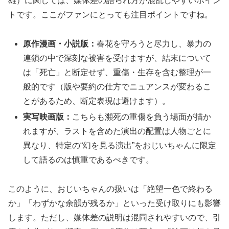
雄）に関しては、媒体差の語られ方が混乱しやすいポイン
トです。ここがファンにとっても注目ポイントですね。
原作漫画・小説版：
春花を守ろうと尽力し、暴力の
連鎖の中で深刻な被害を受けますが、結末について
は「死亡」と断定せず、重傷・生存を含む整理が一
般的です（版や要約の仕方でニュアンスが変わるこ
とがあるため、断定表現は避けます）。
実写映画版：
こちらも瀕死の重傷を負う場面が描か
れますが、ラストを含めた演出の配置は人物ごとに
異なり、特定の“幻を見る演出”をおじいちゃんに限定
して語るのは慎重であるべきです。
このように、おじいちゃんの扱いは「絶望一色で終わる
か」「わずかな余韻が残るか」といった受け取りにも影響
します。ただし、媒体差の説明は混同されやすいので、引