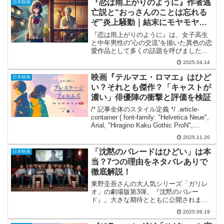
『恋は雨上がりのように』作者逃
日本映画
交わる」「犬と人...
亡説と“おっさんのことは忘れる
ぞ”炎上騒動｜結末にモヤモヤ？
気持ち悪いとの声も
『恋は雨上がりのように』は、女子高生
と中年男性の“心の交流”を描いた異色の恋
愛作品として多くの話題を呼びました。
しかしその一方で、「気持ち悪い」「結
2025.04.14
末にモヤモヤが残る」「おっさんのこと
は忘れるぞってどういうこと？」といっ
映画『テルマエ・ロマエ』はひど
日本映画
た声も多く、読者の間...
い？それとも傑作？「キャストが
濃い」俳優陣の衝撃と評価を検証
/* 記事全体のスタイル定義 */ .article-
container { font-family: "Helvetica Neue",
Arial, "Hiragino Kaku Gothic ProN",
"Hiragino Sans...
2025.11.20
「沈黙のパレードはひどい」は本
日本映画
当？7つの理由をネタバレありで
徹底解説！
東野圭吾さんの大人気シリーズ「ガリレ
オ」の劇場版第3弾、『沈黙のパレー
ド』。大きな期待とともに公開されまし
たが、鑑賞後の評価を見てみると「期待
2025.09.19
外れだった」「正直つまらない…」とい
った手厳しい声も少なくありません。中