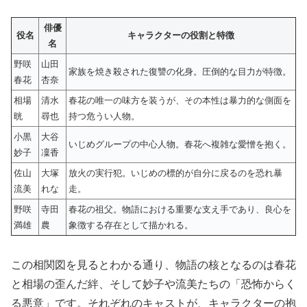
俳優
役名
キャラクターの役割と特徴
名
野咲
山田
家族を焼き殺された復讐の化身。圧倒的な目力が特徴。
春花
杏奈
相場
清水
春花の唯一の味方を装うが、その本性は暴力的な側面を
晄
尋也
持つ危うい人物。
小黒
大谷
いじめグループの中心人物。春花へ複雑な愛憎を抱く。
妙子
凜香
佐山
大塚
放火の実行犯。いじめの標的が自分に戻るのを恐れ暴
流美
れな
走。
野咲
寺田
春花の祖父。物語における重要な支え手であり、良心を
満雄
農
象徴する存在として描かれる。
この相関図を見るとわかる通り、物語の核となるのは春花
と相場の歪んだ絆、そして妙子や流美たちの「恐怖からく
る悪意」です。それぞれのキャストが、キャラクターの抱