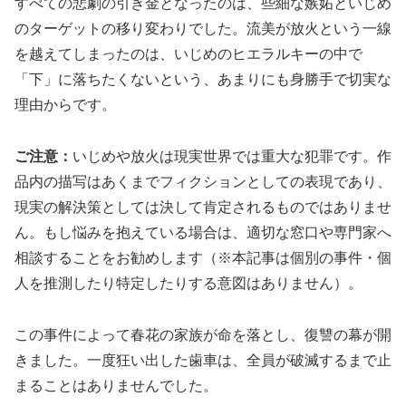
すべての悲劇の引き金となったのは、些細な嫉妬といじめ
のターゲットの移り変わりでした。流美が放火という一線
を越えてしまったのは、いじめのヒエラルキーの中で
「下」に落ちたくないという、あまりにも身勝手で切実な
理由からです。
ご注意：
いじめや放火は現実世界では重大な犯罪です。作
品内の描写はあくまでフィクションとしての表現であり、
現実の解決策としては決して肯定されるものではありませ
ん。もし悩みを抱えている場合は、適切な窓口や専門家へ
相談することをお勧めします（※本記事は個別の事件・個
人を推測したり特定したりする意図はありません）。
この事件によって春花の家族が命を落とし、復讐の幕が開
きました。一度狂い出した歯車は、全員が破滅するまで止
まることはありませんでした。