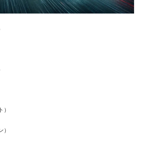
）
）
ト）
ン）