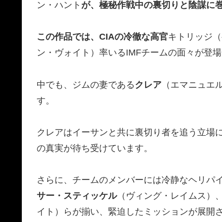
ン・ハント
が、極秘作戦中の裏切りと陰謀に
この作品では、CIAの冷徹な高官
キトリッジ（
ン・ヴォイト）率いるIMFチームの面々が登場
中でも、ジムの妻である
クレア
（エマニュエ
す。
クレアはイーサンと共に裏切り者を追う立場
の真実が待ち受けています。
さらに、チームのメンバーには冷静なヘリパ
サー・スティッケル
（ヴィング・レイムス）
イト）らが揃い、緊迫したミッションが展開