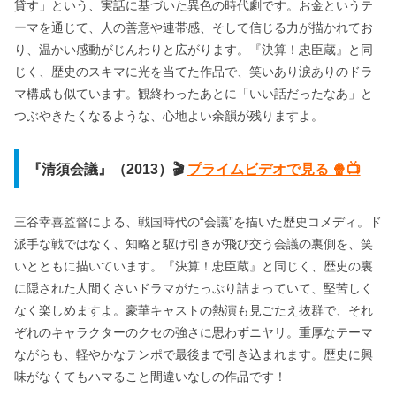
貸す」という、実話に基づいた異色の時代劇です。お金というテ
ーマを通じて、人の善意や連帯感、そして信じる力が描かれてお
り、温かい感動がじんわりと広がります。『決算！忠臣蔵』と同
じく、歴史のスキマに光を当てた作品で、笑いあり涙ありのドラ
マ構成も似ています。観終わったあとに「いい話だったなあ」と
つぶやきたくなるような、心地よい余韻が残りますよ。
『清須会議』（2013）🎬
プライムビデオで見る 🍿📺
三谷幸喜監督による、戦国時代の“会議”を描いた歴史コメディ。ド
派手な戦ではなく、知略と駆け引きが飛び交う会議の裏側を、笑
いとともに描いています。『決算！忠臣蔵』と同じく、歴史の裏
に隠された人間くさいドラマがたっぷり詰まっていて、堅苦しく
なく楽しめますよ。豪華キャストの熱演も見ごたえ抜群で、それ
ぞれのキャラクターのクセの強さに思わずニヤリ。重厚なテーマ
ながらも、軽やかなテンポで最後まで引き込まれます。歴史に興
味がなくてもハマること間違いなしの作品です！