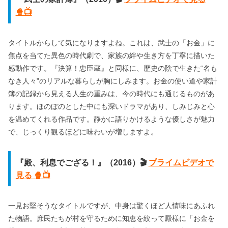
🍿📺
タイトルからして気になりますよね。これは、武士の「お金」に
焦点を当てた異色の時代劇で、家族の絆や生き方を丁寧に描いた
感動作です。『決算！忠臣蔵』と同様に、歴史の陰で生きた“名も
なき人々”のリアルな暮らしが胸にしみます。お金の使い道や家計
簿の記録から見える人生の重みは、今の時代にも通じるものがあ
ります。ほのぼのとした中にも深いドラマがあり、しみじみと心
を温めてくれる作品です。静かに語りかけるような優しさが魅力
で、じっくり観るほどに味わいが増しますよ。
『殿、利息でござる！』（2016）🎬
プライムビデオで
見る 🍿📺
一見お堅そうなタイトルですが、中身は驚くほど人情味にあふれ
た物語。庶民たちが村を守るために知恵を絞って殿様に「お金を