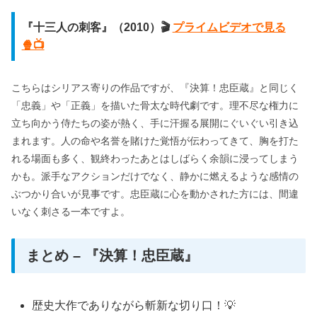
『十三人の刺客』（2010）🎬
プライムビデオで見る
🍿📺
こちらはシリアス寄りの作品ですが、『決算！忠臣蔵』と同じく
「忠義」や「正義」を描いた骨太な時代劇です。理不尽な権力に
立ち向かう侍たちの姿が熱く、手に汗握る展開にぐいぐい引き込
まれます。人の命や名誉を賭けた覚悟が伝わってきて、胸を打た
れる場面も多く、観終わったあとはしばらく余韻に浸ってしまう
かも。派手なアクションだけでなく、静かに燃えるような感情の
ぶつかり合いが見事です。忠臣蔵に心を動かされた方には、間違
いなく刺さる一本ですよ。
まとめ – 『決算！忠臣蔵』
歴史大作でありながら斬新な切り口！💡