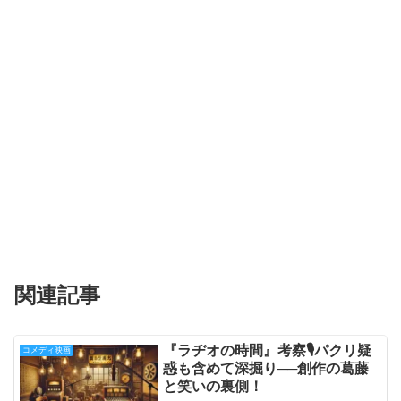
関連記事
『ラヂオの時間』考察🎙️パクリ疑
コメディ映画
惑も含めて深掘り──創作の葛藤
と笑いの裏側！