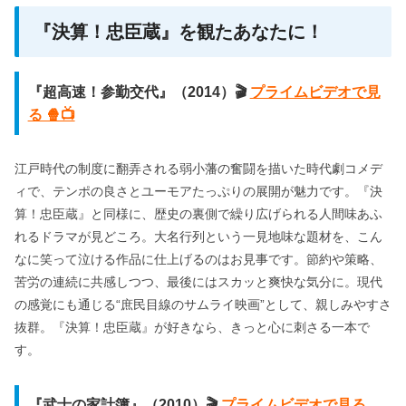
『決算！忠臣蔵』を観たあなたに！
『超高速！参勤交代』（2014）🎬
プライムビデオで見
る 🍿📺
江戸時代の制度に翻弄される弱小藩の奮闘を描いた時代劇コメデ
ィで、テンポの良さとユーモアたっぷりの展開が魅力です。『決
算！忠臣蔵』と同様に、歴史の裏側で繰り広げられる人間味あふ
れるドラマが見どころ。大名行列という一見地味な題材を、こん
なに笑って泣ける作品に仕上げるのはお見事です。節約や策略、
苦労の連続に共感しつつ、最後にはスカッと爽快な気分に。現代
の感覚にも通じる“庶民目線のサムライ映画”として、親しみやすさ
抜群。『決算！忠臣蔵』が好きなら、きっと心に刺さる一本で
す。
『武士の家計簿』（2010）🎬
プライムビデオで見る