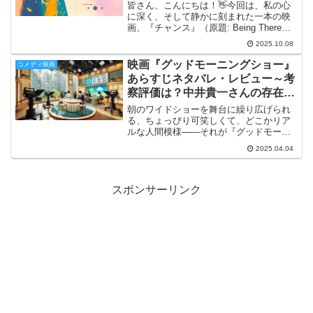
介！
皆さん、こんにちは！👋今回は、私の心
に深く、そして静かに刻まれた一本の映
画、『チャンス』（原題: Being There）
について、熱い想いを込めて語らせてい
2025.10.08
ただきたいと思います。この映画は、
1979年に公開されたハル・アシュビー監
映画『グッドモーニングショー』
コメディ映画
督の作品...
あらすじネタバレ・レビュー～考
察評価は？中井貴一さんの存在感
と演技力！
朝のワイドショーを舞台に繰り広げられ
る、ちょっぴり可笑しくて、どこかリア
ルな人間模様――それが『グッドモーニ
ングショー』です☀️📺この作品は、にぎ
2025.04.04
やかで予測不能な日常を軽快なテンポで
描きつつ、現代社会に潜む「情報」と
「人間関係」のズレを、ユ...
スポンサーリンク