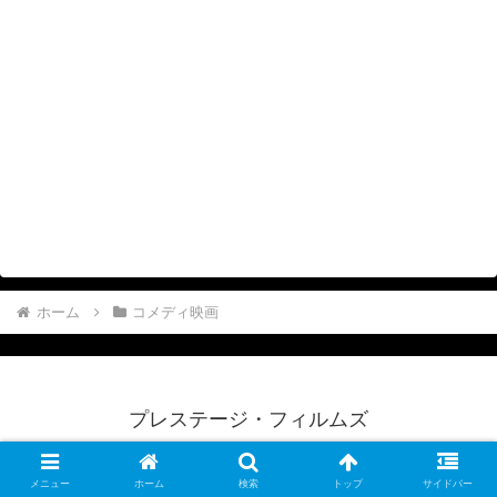
ホーム
コメディ映画
プレステージ・フィルムズ
プライバシーポリシー・免責事項
お問い合わせ
運営者情報
サイトマップ
メニュー
ホーム
検索
トップ
サイドバー