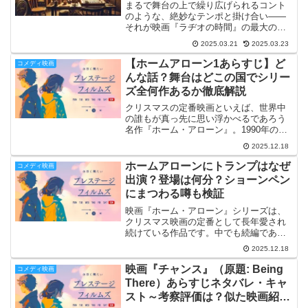
まるで舞台の上で繰り広げられるコント
のような、絶妙なテンポと掛け合い――
それが映画『ラヂオの時間』の最大の魅
力です🎙️✨この作品は、日常のすぐ隣にあ
2025.03.21
2025.03.23
る非日常的な混乱を、ユーモアと皮肉、
そしてちょっぴりの感動で包み込んで見
【ホームアローン1あらすじ】ど
コメディ映画
せてくれます😊💫ラジ...
んな話？舞台はどこの国でシリー
ズ全何作あるか徹底解説
クリスマスの定番映画といえば、世界中
の誰もが真っ先に思い浮かべるであろう
名作『ホーム・アローン』。1990年の公
開当時、全世界で記録的な大ヒットを飛
2025.12.18
ばし、主演のマコーレー・カルキンを一
躍スターダムに押し上げたコメディ映画
ホームアローンにトランプはなぜ
コメディ映画
の金字塔です。「子供...
出演？登場は何分？ショーンペン
にまつわる噂も検証
映画『ホーム・アローン』シリーズは、
クリスマス映画の定番として長年愛され
続けている作品です。中でも続編である
『ホーム・アローン2』を久しぶりに見返
2025.12.18
していると、「あれ？ 今映った人っ
て……」と、思わず二度見してしまう印
映画『チャンス』（原題: Being
コメディ映画
象的なシーンがあります。...
There）あらすじネタバレ・キャ
スト～考察評価は？似た映画紹