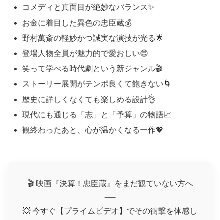
コメディと真面目が絶妙なバランス✨
お金に着目した異色の忠臣蔵💰
野村萬斎の軽妙かつ誠実な演技が光る🌟
登場人物全員が魅力的で愛おしい😍
笑って学べる時代劇という新ジャンル🎬
ストーリー展開がテンポ良くて飽きない🌀
歴史に詳しくなくても楽しめる設計👌
現代にも通じる「志」と「予算」の物語📈
観終わったあと、心が温かくなる一作💖
🎬 映画『決算！忠臣蔵』をまだ観ていない方へ
──
💥 今すぐ【プライムビデオ】でその衝撃を体感し