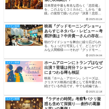
日本歴史中最も有名な恐らく「忠臣蔵」
を、この上なくコミカルに、しかも「金
銭」の覚悟で描いたのが『決算！忠臣
蔵』です。平成、元禄とさまざまな成功
2025.03.24
作をご存じない加筆家コンビの副田淳さ
んが編集を手がけ、ときにシニカルなが
映画『グッドモーニングショー』
コメディ映画
らも深い人間感を広げていま...
あらすじネタバレ・レビュー～考
察評価は？中井貴一さんの存在感
と演技力！
朝のワイドショーを舞台に繰り広げられ
る、ちょっぴり可笑しくて、どこかリア
ルな人間模様――それが『グッドモーニ
ングショー』です☀️📺この作品は、にぎ
2025.04.04
やかで予測不能な日常を軽快なテンポで
描きつつ、現代社会に潜む「情報」と
ホームアローンにトランプはなぜ
コメディ映画
「人間関係」のズレを、ユ...
出演？登場は何分？ショーンペン
にまつわる噂も検証
映画『ホーム・アローン』シリーズは、
クリスマス映画の定番として長年愛され
続けている作品です。中でも続編である
『ホーム・アローン2』を久しぶりに見返
2025.12.18
していると、「あれ？ 今映った人っ
て……」と、思わず二度見してしまう印
『ラヂオの時間』考察🎙️パクリ疑
コメディ映画
象的なシーンがあります。...
惑も含めて深掘り──創作の葛藤
と笑いの裏側！