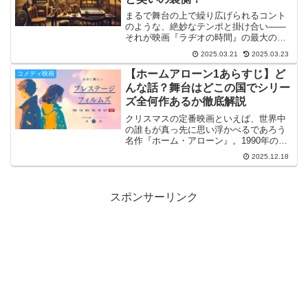
まるで舞台の上で繰り広げられるコント
のような、絶妙なテンポと掛け合い――
それが映画『ラヂオの時間』の最大の魅
力です🎙️✨この作品は、日常のすぐ隣にあ
2025.03.21
2025.03.23
る非日常的な混乱を、ユーモアと皮肉、
そしてちょっぴりの感動で包み込んで見
【ホームアローン1あらすじ】ど
コメディ映画
せてくれます😊💫ラジ...
んな話？舞台はどこの国でシリー
ズ全何作あるか徹底解説
クリスマスの定番映画といえば、世界中
の誰もが真っ先に思い浮かべるであろう
名作『ホーム・アローン』。1990年の公
開当時、全世界で記録的な大ヒットを飛
2025.12.18
ばし、主演のマコーレー・カルキンを一
躍スターダムに押し上げたコメディ映画
の金字塔です。「子供...
スポンサーリンク