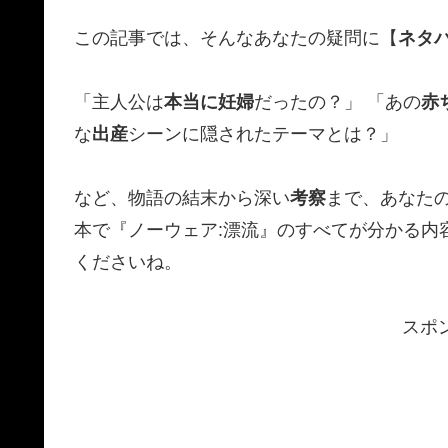
この記事では、そんなあなたの疑問に【
ネタ
「主人公は
本当に妊婦
だったの？」 「あの
赤
な
出産
シーンに隠されたテーマとは？」
など、物語の結末から深い
考察
まで、あなた
本で『ノーウェア:漂流』のすべてが分かる内
くださいね。
スポ