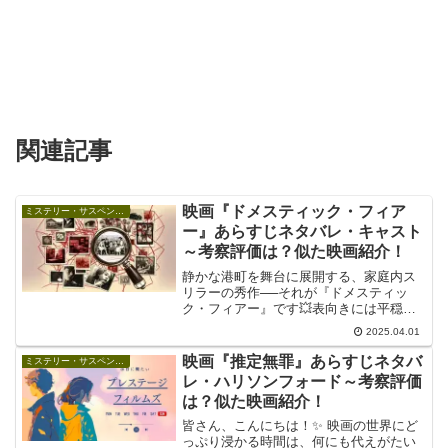
関連記事
映画『ドメスティック・フィア
ミステリー・サスペンス映画
ー』あらすじネタバレ・キャスト
～考察評価は？似た映画紹介！
静かな港町を舞台に展開する、家庭内ス
リラーの秀作──それが『ドメスティッ
ク・フィアー』です💥表向きには平穏に
見える家庭。しかしその裏には、子ども
2025.04.01
だけが感じ取った「異変」が潜んでい
る…。本作は、そんな親子の絆と、家族
映画『推定無罪』あらすじネタバ
ミステリー・サスペンス映画
に忍び寄る不穏な影を繊細か...
レ・ハリソンフォード～考察評価
は？似た映画紹介！
皆さん、こんにちは！✨ 映画の世界にど
っぷり浸かる時間は、何にも代えがたい