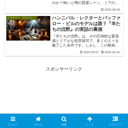
のか？怖いと噂の質屋シーン、ミアの鼻
血やサブリミナルの意味、ジュールスの
2025.08.03
その後まで、本作の魅力を網羅的に解説
します。
ハンニバル・レクターとバッファ
ミステリー・サスペンス映画
ロー・ビルのモデルは誰？『羊た
ちの沈黙』の実話の裏側
『羊たちの沈黙』は、その圧倒的な緊張
感とリアルな犯罪描写で、多くの人々を
魅了した名作です。しかし、この映画を
初めて観たとき、「これは実話なので
2025.03.07
2025.03.31
は？」と思った方も多いのではないでし
ょうか？『羊たちの沈黙』（The Silence
of the...
スポンサーリンク
メニュー
ホーム
検索
トップ
サイドバー