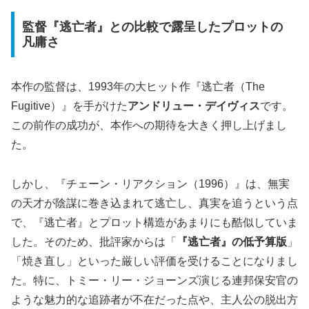
監督『逃亡者』との比較で露呈したプロットの
凡庸さ
本作の監督は、1993年の大ヒット作『逃亡者（The
Fugitive）』を手がけた
アンドリュー・デイヴィス
です。
この前作の成功が、本作への期待を大きく押し上げまし
た。
しかし、『チェーン・リアクション（1996）』は、無実
の天才が陰謀に巻き込まれて逃亡し、真実を追うという点
で、『逃亡者』とプロット構造があまりにも酷似していま
した。そのため、批評家からは「
『逃亡者』の低予算版
」
「焼き直し」といった厳しい評価を受けることになりまし
た。特に、トミー・リー・ジョーンズ演じる連邦保安官の
ような魅力的な追跡者が不在だった点や、主人公の脱出方