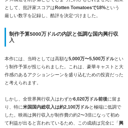
として、批評家スコアは
Rotten Tomatoesで18%
という
厳しい数字を記録し、酷評を決定づけました。
制作予算5000万ドルの内訳と低調な国内興行収
入
本作には、当時としては高額な
5,000万〜5,500万ドル
とい
う制作予算が投じられました。これは、豪華キャストと大
作感のあるアクションシーンを盛り込むための投資だった
と考えられます。
しかし、全世界興行収入はわずか
6,020万ドル前後
に留ま
り、特に
米国国内総収入は約2,100万ドル
と極端に低調で
した。映画は興行収入が制作費の約2〜3倍になって初め
て利益が出ると言われているため、この成績は完全に「
興