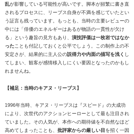
乱
が影響している可能性が高いです。脚本が頻繁に書き直
されるプロセスに、リーブス自身が不満を感じていたとい
う証言も残っています。もっとも、当時の主要レビューの
中には「俳優のエネルギーはあるが物語の一貫性が欠け
る」という趣旨の見方もあり、
演技評価は一枚岩ではなか
った
ことも付記しておくと公平でしょう。この制作上の不
安定さが、結果的に主人公の
説得力や内面の描写を浅く
し
てしまい、観客が感情移入しにくい要因となったのかもし
れませんね。
【補足：当時のキアヌ・リーブス】
1996年当時、キアヌ・リーブスは『スピード』の大成功
により、次世代のアクションヒーローとして最も注目され
ていました。その人気が、本作への期待値を不自然なほど
高めてしまったことも、
批評家からの厳しい目
を招く一因