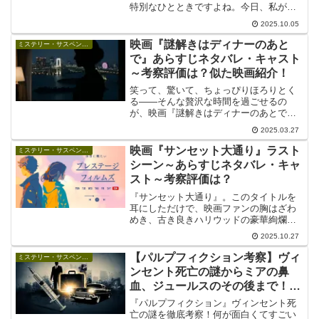
特別なひとときですよね。今日、私が熱
く語りたいのは、1990年に公開され、今
2025.10.05
なお多くのサスペンスファンを唸らせる
傑作、『推定無罪』です。この映画は、
映画『謎解きはディナーのあと
ミステリー・サスペンス映画
単なる法廷ミステリ...
で』あらすじネタバレ・キャスト
～考察評価は？似た映画紹介！
笑って、驚いて、ちょっぴりほろりとく
る——そんな贅沢な時間を過ごせるの
が、映画『謎解きはディナーのあとで』
です🍷🔍。本作は、東川篤哉さんによる
2025.03.27
大人気ミステリー小説を原作に、ドラマ
化・映画化されたシリーズの劇場版。コ
映画『サンセット大通り』ラスト
ミステリー・サスペンス映画
メディと推理が絶妙に交差す...
シーン～あらすじネタバレ・キャ
スト～考察評価は？
『サンセット大通り』。このタイトルを
耳にしただけで、映画ファンの胸はざわ
めき、古き良きハリウッドの豪華絢爛な
光と、その裏側に潜む闇を思い浮かべる
2025.10.27
のではないでしょうか。ビリー・ワイル
ダー監督が1950年に世に送り出したこの
【パルプフィクション考察】ヴィ
ミステリー・サスペンス映画
傑作は、単なるサスペ...
ンセント死亡の謎からミアの鼻
血、ジュールスのその後まで！何
がすごく、何が怖いのか徹底解説
『パルプフィクション』ヴィンセント死
亡の謎を徹底考察！何が面白くてすごい