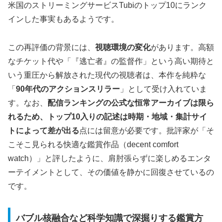
米国のストリーミングサービスTubiのトップ10にランク
インした事実もあるようです。
この再評価の背景には、
視聴環境の変化
があります。高額
なチケット代や「『逃亡者』の監督作」という高い期待と
いう重圧から解放された現代の視聴者は、本作を純粋な
「
90年代のアクションスリラー
」として受け入れていま
す。なお、
配信ランキングの公式な恒常アーカイブは限ら
れるため、トップ10入りの記述は時期・地域・集計サイ
トによって差が出る
点には留意が必要です。批評家が「そ
こそこ見られる快適な鑑賞作品（decent comfort
watch）」と評したように、肩肘張らずに楽しめるエンタ
ーテイメントとして、その価値を静かに回復させているの
です。
バブル核融合など科学知識で深掘りする鑑賞方