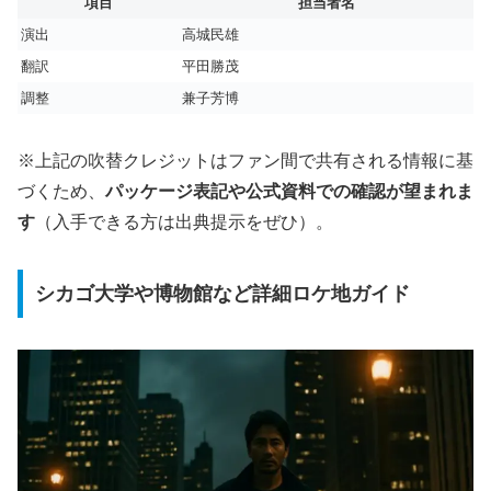
項目
担当者名
演出
高城民雄
翻訳
平田勝茂
調整
兼子芳博
※上記の吹替クレジットはファン間で共有される情報に基
づくため、
パッケージ表記や公式資料での確認が望まれま
す
（入手できる方は出典提示をぜひ）。
シカゴ大学や博物館など詳細ロケ地ガイド