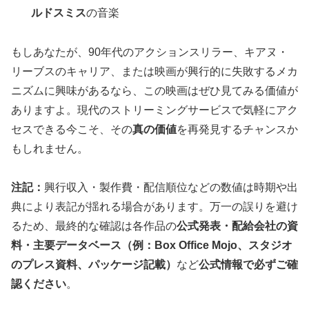
ルドスミス
の音楽
もしあなたが、90年代のアクションスリラー、キアヌ・
リーブスのキャリア、または映画が興行的に失敗するメカ
ニズムに興味があるなら、この映画はぜひ見てみる価値が
ありますよ。現代のストリーミングサービスで気軽にアク
セスできる今こそ、その
真の価値
を再発見するチャンスか
もしれません。
注記：
興行収入・製作費・配信順位などの数値は時期や出
典により表記が揺れる場合があります。万一の誤りを避け
るため、最終的な確認は各作品の
公式発表・配給会社の資
料・主要データベース（例：Box Office Mojo、スタジオ
のプレス資料、パッケージ記載）
など
公式情報で必ずご確
認ください
。