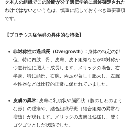
ク本人の組織でこの診断が分子遺伝学的に最終確定された
わけではない
という点は、慎重に記しておくべき重要事項
です。
【プロテウス症候群の具体的な特徴】
非対称性の過成長（Overgrowth）:
身体の特定の部
位、特に四肢、骨、皮膚、皮下組織などが非対称か
つ進行性に肥大・成長します。メリックの場合、右
半身、特に頭部、右腕、両足が著しく肥大し、左腕
や性器などは比較的正常に保たれていました。
皮膚の異常:
皮膚に乳頭状や脳回状（脳のしわのよう
な形）の腫瘍や、結合組織母斑（結合組織の異常な
増殖）が現れます。メリックの皮膚は弛緩し、硬く
ゴツゴツとした状態でした。