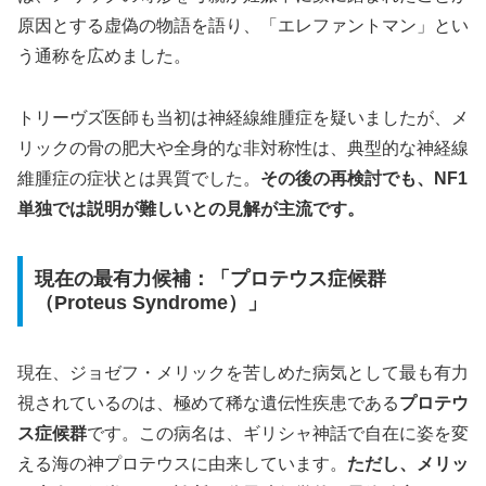
原因とする虚偽の物語を語り、「エレファントマン」とい
う通称を広めました。
トリーヴズ医師も当初は神経線維腫症を疑いましたが、メ
リックの骨の肥大や全身的な非対称性は、典型的な神経線
維腫症の症状とは異質でした。
その後の再検討でも、NF1
単独では説明が難しいとの見解が主流です。
現在の最有力候補：「プロテウス症候群
（Proteus Syndrome）」
現在、ジョゼフ・メリックを苦しめた病気として最も有力
視されているのは、極めて稀な遺伝性疾患である
プロテウ
ス症候群
です。この病名は、ギリシャ神話で自在に姿を変
える海の神プロテウスに由来しています。
ただし、メリッ