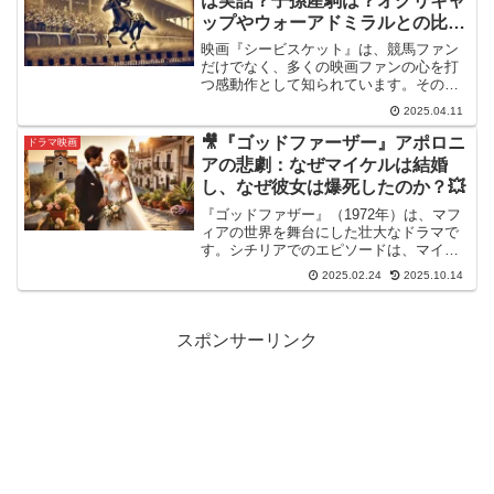
は実話？子孫産駒は？オグリキャ
らに深まるはずです。
ップやウォーアドミラルとの比
較！
映画『シービスケット』は、競馬ファン
だけでなく、多くの映画ファンの心を打
つ感動作として知られています。そのあ
らすじはまさに映画史に残る名作とさ
2025.04.11
れ、実話をもとに制作されたことでも話
題となりました。シービスケットの意味
🎥『ゴッドファーザー』アポロニ
ドラマ映画
や、彼が残した産駒（子孫）...
アの悲劇：なぜマイケルは結婚
し、なぜ彼女は爆死したのか？💥
『ゴッドファザー』（1972年）は、マフ
ィアの世界を舞台にした壮大なドラマで
す。シチリアでのエピソードは、マイケ
ルの人生における大きな転換点となりま
2025.02.24
2025.10.14
した。ニューヨークで警察官マクラスキ
ーを射殺したマイケルは、シチリアへと
逃亡。そこで彼は、美...
スポンサーリンク