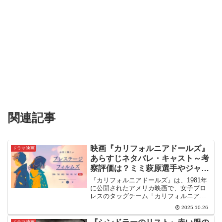
関連記事
映画『カリフォルニアドールズ』
ドラマ映画
あらすじネタバレ・キャスト～考
察評価は？ミミ萩原選手やジャン
ボ堀！
『カリフォルニアドールズ』は、1981年
に公開されたアメリカ映画で、女子プロ
レスのタッグチーム「カリフォルニア・
ドールズ」と、彼女たちを率いるマネー
2025.10.26
ジャーの泥臭くも熱い奮闘を描いたロー
ドムービー兼スポーツ・ドラマです。🚗
ドラマ映画