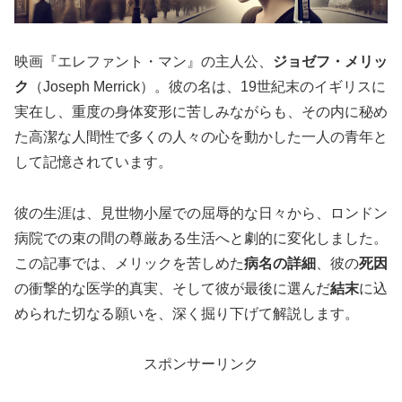
映画『エレファント・マン』の主人公、
ジョゼフ・メリッ
ク
（Joseph Merrick）。彼の名は、19世紀末のイギリスに
実在し、重度の身体変形に苦しみながらも、その内に秘め
た高潔な人間性で多くの人々の心を動かした一人の青年と
して記憶されています。
彼の生涯は、見世物小屋での屈辱的な日々から、ロンドン
病院での束の間の尊厳ある生活へと劇的に変化しました。
この記事では、メリックを苦しめた
病名の詳細
、彼の
死因
の衝撃的な医学的真実、そして彼が最後に選んだ
結末
に込
められた切なる願いを、深く掘り下げて解説します。
スポンサーリンク