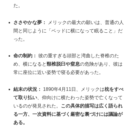
た。
ささやかな夢：
メリックの最大の願いは、普通の人
間と同じように「ベッドに横になって眠ること」だ
った。
命の制約：
彼の重すぎる頭部と湾曲した脊椎のた
め、横になると
頸椎脱臼や窒息
の危険があり、彼は
常に座位に近い姿勢で寝る必要があった。
結末の状況：
1890年4月11日、メリックは
枕をすべ
て取り払い
、仰向けに横たわった姿勢で亡くなって
いるのが発見された。
この具体的描写は広く語られ
る一方、一次資料に基づく厳密な裏づけには議論が
ある。