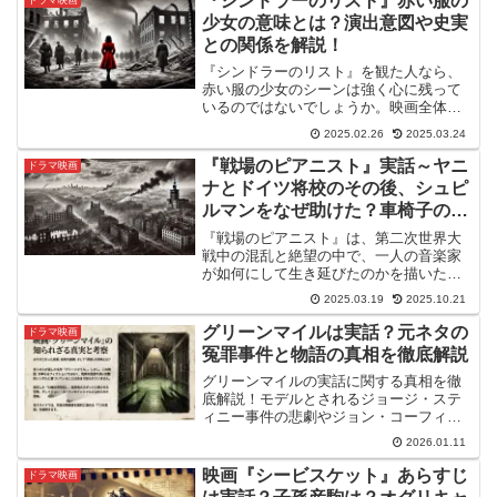
『シンドラーのリスト』赤い服の
💨映画全体に漂うのは...
少女の意味とは？演出意図や史実
との関係を解説！
『シンドラーのリスト』を観た人なら、
赤い服の少女のシーンは強く心に残って
いるのではないでしょうか。映画全体が
モノクロで描かれる中、この少女だけが
2025.02.26
2025.03.24
鮮やかな赤色の服を着て登場する演出は
非常に象徴的で、多くの視聴者の記憶に
『戦場のピアニスト』実話～ヤニ
ドラマ映画
焼き付いています。このシ...
ナとドイツ将校のその後、シュピ
ルマンをなぜ助けた？車椅子のシ
ーンの真相！
『戦場のピアニスト』は、第二次世界大
戦中の混乱と絶望の中で、一人の音楽家
が如何にして生き延びたのかを描いた衝
撃的な実話に基づく物語です。映画は、
2025.03.19
2025.10.21
ユダヤ系ポーランド人ピアニスト、ウワ
ディスワフ・シュピルマンの回想録『あ
グリーンマイルは実話？元ネタの
ドラマ映画
る都市の死』を原作とし、...
冤罪事件と物語の真相を徹底解説
グリーンマイルの実話に関する真相を徹
底解説！モデルとされるジョージ・ステ
ィニー事件の悲劇やジョン・コーフィの
正体、真犯人の謎を深掘りします。なぜ
2026.01.11
グリーンマイルの実話に基づくと噂され
るのか、その理由やトラウマ級の描写が
映画『シービスケット』あらすじ
ドラマ映画
持つ意味を知ることで、物語の感動がさ