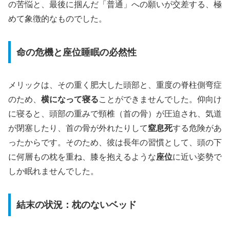
の苦悩と、最後に掴んだ「普通」への願いが交差する、極
めて象徴的なものでした。
命の危機と座位睡眠の必然性
メリックは、その重く肥大した頭部と、重度の脊柱側弯症
のため、
横になって寝る
ことができませんでした。仰向け
に寝ると、頭部の重みで頸椎（首の骨）が圧迫され、気道
が閉塞したり、首の骨が外れたりして
窒息死
する危険があ
ったからです。そのため、彼は長年の習慣として、頭の下
に何層もの枕を重ね、膝を抱えるような
座位
に近い姿勢で
しか眠れませんでした。
結末の状況：枕のないベッド