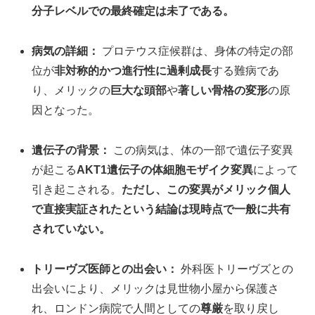
分子レベルでの最終確定は未了である。
病気の詳細：
プロテウス症候群は、身体の特定の部
位が
非対称的かつ進行性に過剰成長
する難病であ
り、メリックの
巨大な頭部
や
著しい骨格の変形
の原
因となった。
遺伝子の背景：
この病気は、体の一部で遺伝子変異
が起こる
AKT1遺伝子の体細胞モザイク変異
によって
引き起こされる。
ただし、この変異がメリック個人
で直接実証されたという結論は現時点で一般に共有
されていない。
トリーヴズ医師との出会い：
外科医トリーヴズとの
出会いにより、メリックは見世物小屋から保護さ
れ、ロンドン病院で人間としての
尊厳
を取り戻し