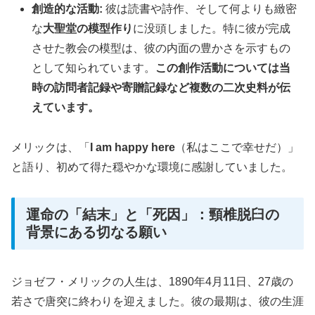
創造的な活動:
彼は読書や詩作、そして何よりも緻密
な
大聖堂の模型作り
に没頭しました。特に彼が完成
させた教会の模型は、彼の内面の豊かさを示すもの
として知られています。
この創作活動については当
時の訪問者記録や寄贈記録など複数の二次史料が伝
えています。
メリックは、「
I am happy here
（私はここで幸せだ）」
と語り、初めて得た穏やかな環境に感謝していました。
運命の「結末」と「死因」：頸椎脱臼の
背景にある切なる願い
ジョゼフ・メリックの人生は、1890年4月11日、27歳の
若さで唐突に終わりを迎えました。彼の最期は、彼の生涯