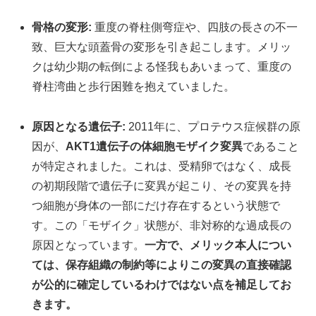
骨格の変形:
重度の脊柱側弯症や、四肢の長さの不一
致、巨大な頭蓋骨の変形を引き起こします。メリッ
クは幼少期の転倒による怪我もあいまって、重度の
脊柱湾曲と歩行困難を抱えていました。
原因となる遺伝子:
2011年に、プロテウス症候群の原
因が、
AKT1遺伝子の体細胞モザイク変異
であること
が特定されました。これは、受精卵ではなく、成長
の初期段階で遺伝子に変異が起こり、その変異を持
つ細胞が身体の一部にだけ存在するという状態で
す。この「モザイク」状態が、非対称的な過成長の
原因となっています。
一方で、メリック本人につい
ては、保存組織の制約等によりこの変異の直接確認
が公的に確定しているわけではない点を補足してお
きます。