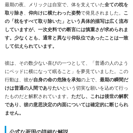
最期の夜、メリックは自室で、体を支えていた
全ての枕を
取り除き
、
仰向けに横たわった姿勢
で発見されました。
こ
の「枕をすべて取り除いた」という具体的描写は広く流布
していますが、一次史料での断言には慎重さが求められま
す。少なくとも、通常と異なり仰臥位であったことは一致
して伝えられています。
彼は、その数少ない喜びの一つとして、「普通の人のよう
にベッドに横になって眠ること」を夢見ていました。この
行動は、彼が
自身の命の危険を承知
の上で、
最期の瞬間だ
けは普通の人間でありたい
という切実な願いを込めて行っ
たものだと解釈されています。
ただし、これは後世の解釈
であり、彼の意思決定の内面については確定的に断じられ
ません。
公式な死因の詳細な解説