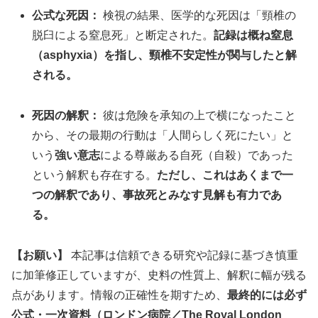
公式な死因：
検視の結果、医学的な死因は「頸椎の
脱臼による窒息死」と断定された。
記録は概ね窒息
（asphyxia）を指し、頸椎不安定性が関与したと解
される。
死因の解釈：
彼は危険を承知の上で横になったこと
から、その最期の行動は「人間らしく死にたい」と
いう
強い意志
による尊厳ある自死（自殺）であった
という解釈も存在する。
ただし、これはあくまで一
つの解釈であり、事故死とみなす見解も有力であ
る。
【お願い】
本記事は信頼できる研究や記録に基づき慎重
に加筆修正していますが、史料の性質上、解釈に幅が残る
点があります。情報の正確性を期すため、
最終的には必ず
公式・一次資料（ロンドン病院／The Royal London