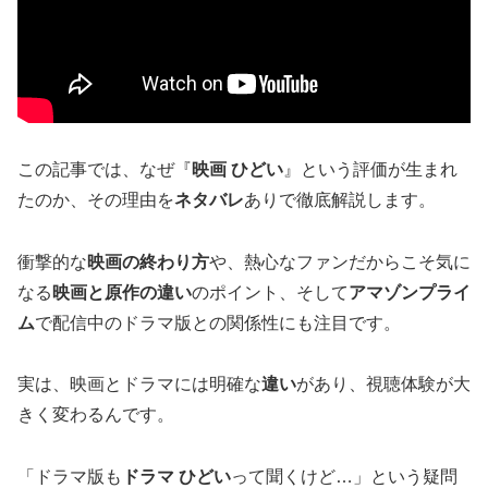
この記事では、なぜ『
映画 ひどい
』という評価が生まれ
たのか、その理由を
ネタバレ
ありで徹底解説します。
衝撃的な
映画の終わり方
や、熱心なファンだからこそ気に
なる
映画と原作の違い
のポイント、そして
アマゾンプライ
ム
で配信中のドラマ版との関係性にも注目です。
実は、映画とドラマには明確な
違い
があり、視聴体験が大
きく変わるんです。
「ドラマ版も
ドラマ ひどい
って聞くけど…」という疑問