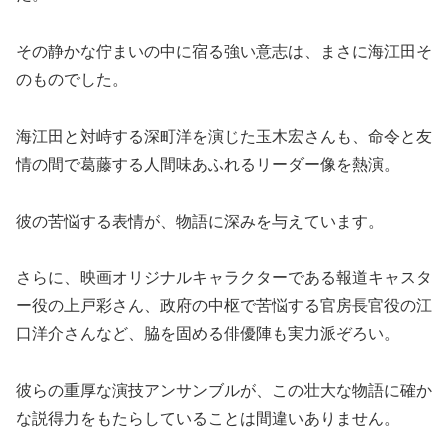
その静かな佇まいの中に宿る強い意志は、まさに海江田そ
のものでした。
海江田と対峙する深町洋を演じた玉木宏さんも、命令と友
情の間で葛藤する人間味あふれるリーダー像を熱演。
彼の苦悩する表情が、物語に深みを与えています。
さらに、映画オリジナルキャラクターである報道キャスタ
ー役の上戸彩さん、政府の中枢で苦悩する官房長官役の江
口洋介さんなど、脇を固める俳優陣も実力派ぞろい。
彼らの重厚な演技アンサンブルが、この壮大な物語に確か
な説得力をもたらしていることは間違いありません。