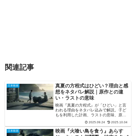
関連記事
真夏の方程式はひどい？理由と感
日本映画
想をネタバレ解説｜原作との違
い・ラストの意味
映画『真夏の方程式』が「ひどい」と言
われる理由をネタバレ込みで解説。子ど
もを利用した計画、ラストの意味、原作
との違いまで考察。
2025.09.24
2025.10.04
映画『火喰い鳥を食う』あらす
日本映画