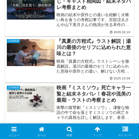
じ・キャスト相関図・結末ネタバ
レ考察まとめ
映画の結末や原作との違いを紐解く火喰
い鳥を食うの考察記事です。宮舘涼太さ
んや山下美月さんの熱演が光る本作の謎
を深掘りします。衝撃のラストが示す現
2026.02.10
実改変の真相まで、火喰い鳥を食うの考
察を網羅しました。この記事を読めば物
『真夏の方程式』ラスト解説｜湯
日本映画
語の核心にある執着の深淵が手に取るよ
川の最後のセリフに込められた意
うに詳しく分かります。
味とは？
映画『真夏の方程式』ラストシーンを徹
底解説。湯川の最後のセリフに込められ
た意味や原作との違い、解けない方程式
が示すテーマをわかりやすく紹介しま
2025.10.04
す。
映画『ミスミソウ』死亡キャラ一
日本映画
覧と結末ネタバレ！春花や流美の
最期・ラストの考察まとめ
衝撃の復讐劇『ミスミソウ』。凄惨な物
語の中で命を落とすミスミソウの死亡キ
ャラの真相を詳しく解説します。各登場
人物の最期や殺害方法、漫画と映画の結
2026.02.10
末の違いを一覧でまとめました。ミスミ
ソウの死亡キャラについて、物語に隠さ
映画『ミスミソウ』トラウマ級の
日本映画
メニュー
ホーム
検索
トップ
サイドバー
れた伏線や結末の意味を深く考察した必