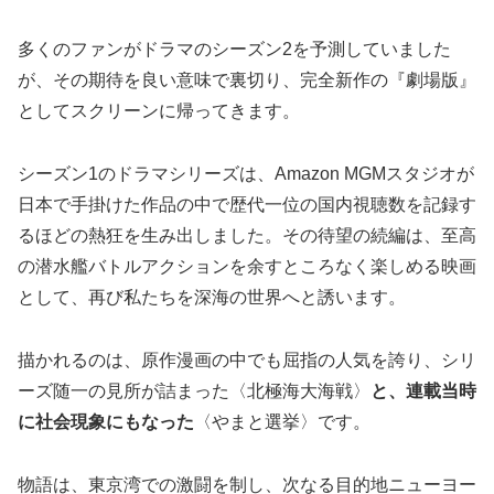
多くのファンがドラマのシーズン2を予測していました
が、その期待を良い意味で裏切り、完全新作の『劇場版』
としてスクリーンに帰ってきます。
シーズン1のドラマシリーズは、Amazon MGMスタジオが
日本で手掛けた作品の中で歴代一位の国内視聴数を記録す
るほどの熱狂を生み出しました。その待望の続編は、至高
の潜水艦バトルアクションを余すところなく楽しめる映画
として、再び私たちを深海の世界へと誘います。
描かれるのは、原作漫画の中でも屈指の人気を誇り、シリ
ーズ随一の見所が詰まった〈北極海大海戦〉
と、連載当時
に社会現象にもなった
〈やまと選挙〉です。
物語は、東京湾での激闘を制し、次なる目的地ニューヨー