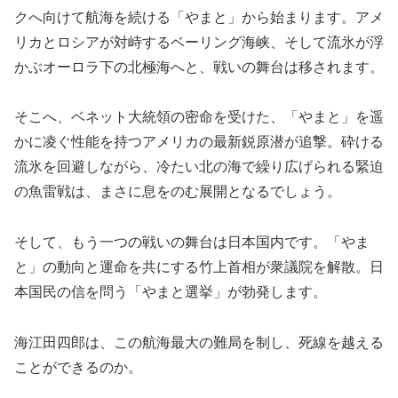
クへ向けて航海を続ける「やまと」から始まります。アメ
リカとロシアが対峙するベーリング海峡、そして流氷が浮
かぶオーロラ下の北極海へと、戦いの舞台は移されます。
そこへ、ベネット大統領の密命を受けた、「やまと」を遥
かに凌ぐ性能を持つアメリカの最新鋭原潜が追撃。砕ける
流氷を回避しながら、冷たい北の海で繰り広げられる緊迫
の魚雷戦は、まさに息をのむ展開となるでしょう。
そして、もう一つの戦いの舞台は日本国内です。「やま
と」の動向と運命を共にする竹上首相が衆議院を解散。日
本国民の信を問う「やまと選挙」が勃発します。
海江田四郎は、この航海最大の難局を制し、死線を越える
ことができるのか。