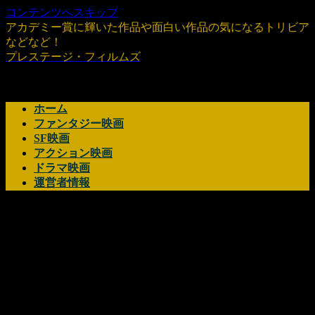
コンテンツへスキップ
アカデミー賞に輝いた作品や面白い作品の気になるトリビア
などなど！
プレステージ・フィルムズ
ホーム
ファンタジー映画
SF映画
アクション映画
ドラマ映画
運営者情報
映画『テルマエ・ロマ
エ』はひどい？それとも
傑作？「キャストが濃
い」俳優陣の衝撃と評価
を検証