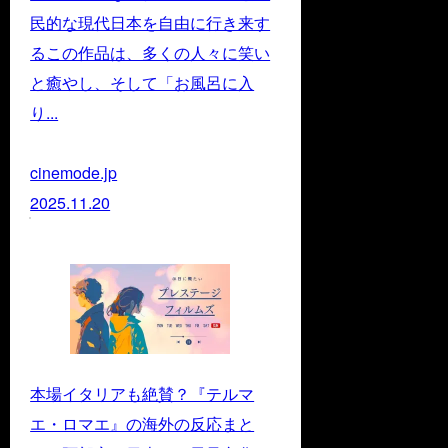
民的な現代日本を自由に行き来す
るこの作品は、多くの人々に笑い
と癒やし、そして「お風呂に入
り...
cinemode.jp
2025.11.20
本場イタリアも絶賛？『テルマ
エ・ロマエ』の海外の反応まと