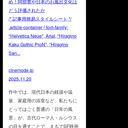
め！阿部寛や日本のお風呂文化は
どう評価されたか
/* 記事用簡易スタイルシート */
.article-container { font-family:
"Helvetica Neue", Arial, "Hiragino
Kaku Gothic ProN", "Hiragino
San...
cinemode.jp
2025.11.20
作中では、現代日本の銭湯や温
泉、家庭用の浴室など、私たちに
とってはごく普通の「日常の風
景」が、古代ローマ人・ルシウス
の目を通すことで、まるでSF映画