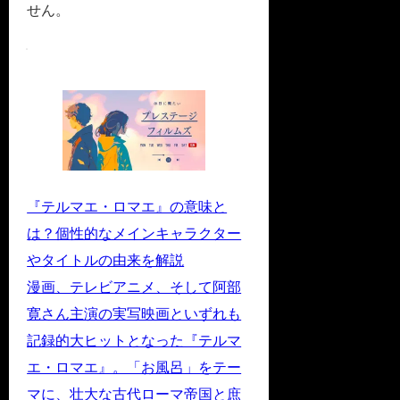
せん。
『テルマエ・ロマエ』の意味と
は？個性的なメインキャラクター
やタイトルの由来を解説
漫画、テレビアニメ、そして阿部
寛さん主演の実写映画といずれも
記録的大ヒットとなった『テルマ
エ・ロマエ』。「お風呂」をテー
マに、壮大な古代ローマ帝国と庶