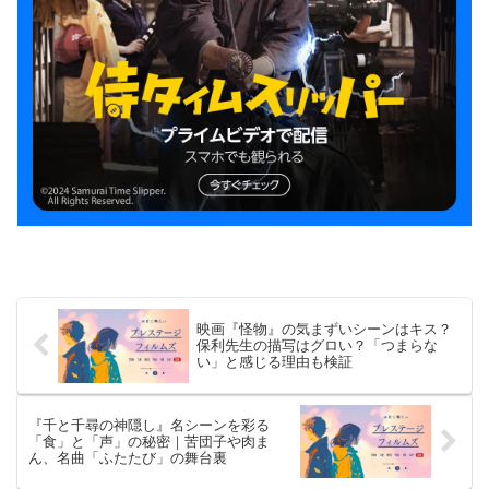
映画『怪物』の気まずいシーンはキス？
保利先生の描写はグロい？「つまらな
い」と感じる理由も検証
『千と千尋の神隠し』名シーンを彩る
「食」と「声」の秘密｜苦団子や肉ま
ん、名曲「ふたたび」の舞台裏