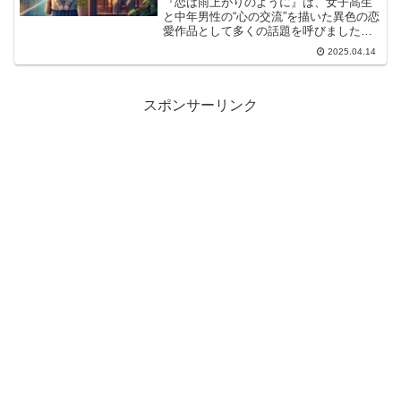
『恋は雨上がりのように』は、女子高生
と中年男性の“心の交流”を描いた異色の恋
愛作品として多くの話題を呼びました。
しかしその一方で、「気持ち悪い」「結
2025.04.14
末にモヤモヤが残る」「おっさんのこと
は忘れるぞってどういうこと？」といっ
た声も多く、読者の間...
スポンサーリンク