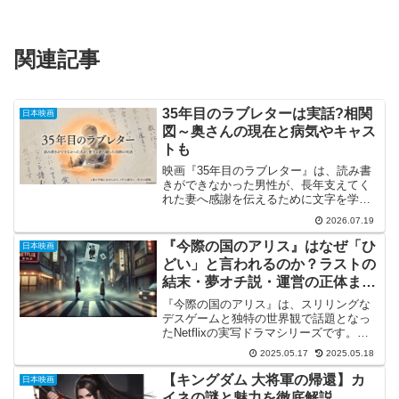
関連記事
35年目のラブレターは実話?相関
日本映画
図～奥さんの現在と病気やキャス
トも
映画『35年目のラブレター』は、読み書
きができなかった男性が、長年支えてく
れた妻へ感謝を伝えるために文字を学び
直す物語です。35年目のラブレターの実
2026.07.19
話はどこまで本当なのか、奥さんの現在
や病気、西畑保さんの現在も気になると
『今際の国のアリス』はなぜ「ひ
日本映画
ころですよね。また、...
どい」と言われるのか？ラストの
結末・夢オチ説・運営の正体まで
考察！
『今際の国のアリス』は、スリリングな
デスゲームと独特の世界観で話題となっ
たNetflixの実写ドラマシリーズです。し
かしながら、そのラストや結末に対し
2025.05.17
2025.05.18
て、「意味がわからない」「まさかの夢
オチ？」といった声が多く聞かれ、SNS
【キングダム 大将軍の帰還】カ
日本映画
やレビューサイト...
イネの謎と魅力を徹底解説