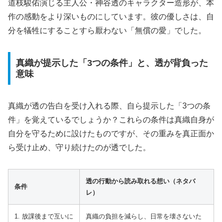
道枝駿佑演じる主人公・神谷透のキャラクター造形が、本
作の感動をより深いものにしています。彼の優しさは、自
分を犠牲にすることすら厭わない「無償の愛」でした。
真織が提示した「3つの条件」と、透が背負った
意味
真織が透の告白を受け入れる際、自ら提示した「3つの条
件」を覚えているでしょうか？これらの条件は真織自身が
自分を守るために設けたものですが、その重みを真正面か
ら受け止め、守り続けたのが透でした。
透の行動から読み取れる想い（ネタバ
条件
レ）
1. 放課後まで互いに
真織の負担を減らし、日常を壊さないた