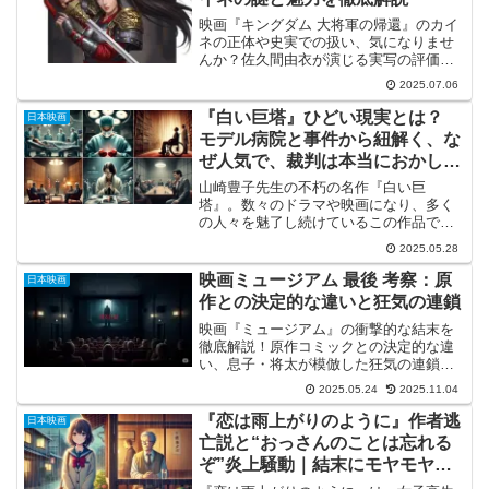
映画『キングダム 大将軍の帰還』のカイ
ネの正体や史実での扱い、気になりませ
んか？佐久間由衣が演じる実写の評価や
「ひどい」「うざい」と言われる理由、
2025.07.06
李牧との結婚や死亡説、衝撃の最後を徹
底考察。この記事を読めば、『キングダ
『白い巨塔』ひどい現実とは？
日本映画
ム 大将軍の帰還』のカイネに関する全て
モデル病院と事件から紐解く、な
の謎が解けます。
ぜ人気で、裁判は本当におかしい
のか
山崎豊子先生の不朽の名作『白い巨
塔』。数々のドラマや映画になり、多く
の人々を魅了し続けているこの作品です
が、その内容は時に「ひどい」と感じる
2025.05.28
ほど生々しく、人間の欲望や組織の闇を
描いています。一体なぜ、これほどまで
映画ミュージアム 最後 考察：原
日本映画
に辛い現実を突きつける作品が...
作との決定的な違いと狂気の連鎖
映画『ミュージアム』の衝撃的な結末を
徹底解説！原作コミックとの決定的な違
い、息子・将太が模倣した狂気の連鎖、
心因性光過敏症の真の意味まで、「映画
2025.05.24
2025.11.04
ミュージアム 最後 考察」の核心に迫りま
す。なぜ監督はこの最悪のラストを選ん
『恋は雨上がりのように』作者逃
日本映画
だのか、そして続編の可能性は？あなた
亡説と“おっさんのことは忘れる
の疑問に答える詳細な「映画ミュージア
ぞ”炎上騒動｜結末にモヤモヤ？
ム 最後 考察」記事です。
気持ち悪いとの声も