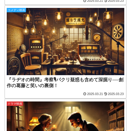
2025.03.21
2025.03.23
コメディ映画
『ラヂオの時間』考察🎙️パクリ疑惑も含めて深掘り──創
作の葛藤と笑いの裏側！
2025.03.21
2025.03.23
ドラマ映画