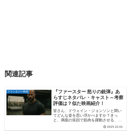
関連記事
『ファースター 怒りの銃弾』あ
ファンタジー映画
らすじネタバレ・キャスト～考察
評価は？似た映画紹介！
皆さん、ドウェイン・ジョンソンと聞い
てどんな姿を思い浮かべますか？きっ
と、満面の笑顔で筋肉を躍動させる、パ
ワフルで陽気なヒーロー像ではないでし
2025.10.01
ょうか。しかし、もし彼がその笑顔を完