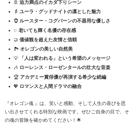
🚢
迫力満点のイカダ下りシーン
👵
ユーラ・グッドナイトの凛とした魅力
🧔
ルースター・コグバーンの不器用な優しさ
✨
老いても輝く名優の存在感
🤝
価値観を超えた友情と信頼
🏞️
オレゴンの美しい自然美
💡
「人は変われる」という希望のメッセージ
🎶
ローレンス・ローゼンタールの壮大な音楽
🏆
アカデミー賞俳優が再演する希少な続編
💖
ロマンスと人間ドラマの融合
『オレゴン魂 』は、笑いと感動、そして人生の喜びを思
い出させてくれる特別な映画です。ぜひご自身の目で、そ
の魂の冒険を確かめてください！🌟