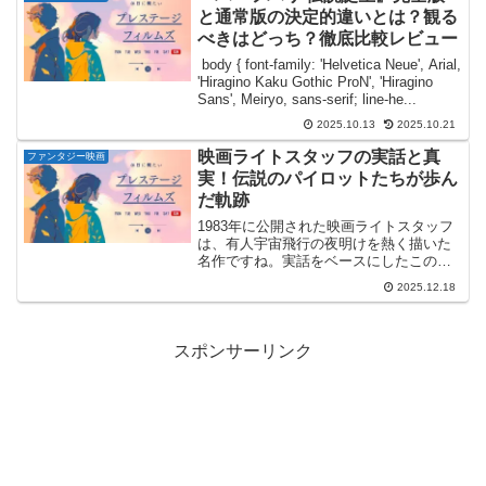
と通常版の決定的違いとは？観る
べきはどっち？徹底比較レビュー
body { font-family: 'Helvetica Neue', Arial,
'Hiragino Kaku Gothic ProN', 'Hiragino
Sans', Meiryo, sans-serif; line-he...
2025.10.13
2025.10.21
映画ライトスタッフの実話と真
ファンタジー映画
実！伝説のパイロットたちが歩ん
だ軌跡
1983年に公開された映画ライトスタッフ
は、有人宇宙飛行の夜明けを熱く描いた
名作ですね。実話をベースにしたこの物
語を観て、どこまでが本当の歴史で、ど
2025.12.18
こからが映画的な演出なのか気になった
方も多いのではないでしょうか。特にチ
ャック・イェーガーの...
スポンサーリンク