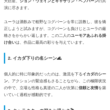
大巨星、
ジョン・ウェインとキャサリン・ヘプバーン
の共
演に尽きます。
ユーラは酒飲みで粗野なコグバーンを常に説教し、彼を矯
正しようと試みますが、コグバーンも負けじとユーラの厳
格さをからかい返します。この二人の
ユーモアあふれる掛
け合い
は、作品に最高の彩りを与えています。
2. イカダ下りの名シーン🌊
個人的に特に印象的だったのは、激流を下る
イカダのシー
ン
。アクションの緊迫感もさることながら、この極限状況
の中で、立場も性格も真逆の二人が次第に
信頼と友情
を築
いていく過程が感動的です。