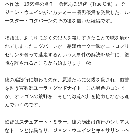
本作は、1969年の名作『勇気ある追跡（True Grit）』で
ジョン・ウェイン
がアカデミー主演男優賞を受賞した、
ル
ースター・コグバーン
のその後を描いた続編です。
物語は、あまりに多くの犯人を殺しすぎたことで職を解か
れてしまったコグバーンが、悪漢
ホーク一味
がニトログリ
セリンを奪って逃走するという大事件の解決を条件に、復
職を許されるところから始まります。😱
彼の追跡行に加わるのが、悪漢たちに父親を殺され、復讐
を誓う宣教師
ユーラ・グッドナイト
。この異色のコンビ
が、オレゴンの荒野を、そして激流の川を協力しながら進
んでいくのです。
監督は
スチュアート・ミラー
。彼の演出は前作のシリアス
なトーンとは異なり、
ジョン・ウェインとキャサリン・ヘ