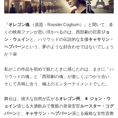
『
オレゴン魂
（原題：Rooster Cogburn）』と聞いて、多
くの映画ファンが思い浮かべるのは、西部劇の巨星
ジョ
ン・ウェイン
と、ハリウッドの伝説的な女優
キャサリン・
ヘプバーン
という、夢のような顔合わせではないでしょう
か？🤩
私がこの作品を初めて観たときに感じたのは、まさに「ハ
リウッドの魂」と「西部劇の魂」が激しくぶつかり合い、
そして共鳴し合う、極上のエンターテイメントでした。
舞台は、雄大な自然が広がる
オレゴン州
。🌲
ジョン・ウ
ェイン
演じる大酒飲みで隻眼の老保安官
ルースター・コグ
バーン
と、
キャサリン・ヘプバーン
演じる厳格な女性宣教