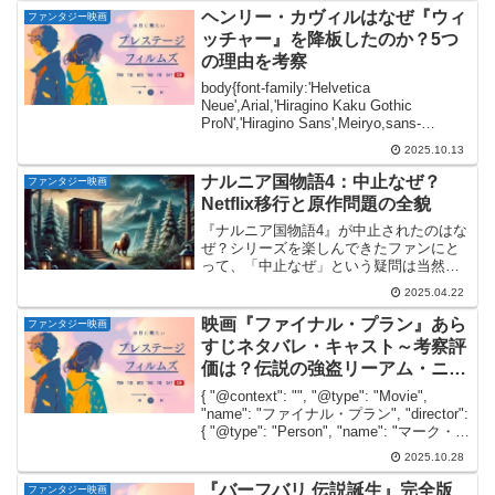
全に封印し、一切の感情を殺して、ただ
ヘンリー・カヴィルはなぜ『ウィ
ファンタジー映画
ひたすらに復讐の道を突き進...
ッチャー』を降板したのか？5つ
の理由を考察
body{font-family:'Helvetica
Neue',Arial,'Hiragino Kaku Gothic
ProN','Hiragino Sans',Meiryo,sans-
serif;line-height:1.88;c...
2025.10.13
ナルニア国物語4：中止なぜ？
ファンタジー映画
Netflix移行と原作問題の全貌
『ナルニア国物語4』が中止されたのはな
ぜ？シリーズを楽しんできたファンにと
って、「中止なぜ」という疑問は当然の
ものです。本記事では、その理由を興行
2025.04.22
収入や制作体制、脚本の問題などから総
合的に解説します。さらに、キャストの
映画『ファイナル・プラン』あら
ファンタジー映画
死亡情報や、ペベンシー...
すじネタバレ・キャスト～考察評
価は？伝説の強盗リーアム・ニー
ソンが挑む🔥
{ "@context": "", "@type": "Movie",
"name": "ファイナル・プラン", "director":
{ "@type": "Person", "name": "マーク・ウ
ィリアムズ" }, "actor...
2025.10.28
『バーフバリ 伝説誕生』完全版
ファンタジー映画