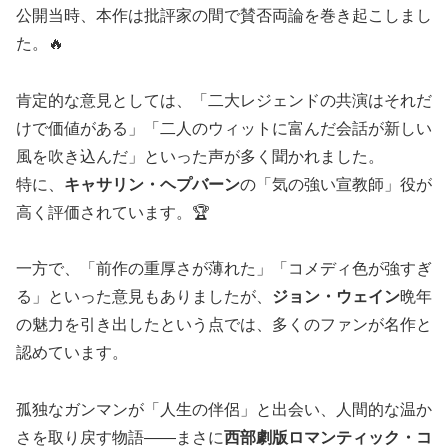
公開当時、本作は批評家の間で賛否両論を巻き起こしまし
た。🔥
肯定的な意見としては、「二大レジェンドの共演はそれだ
けで価値がある」「二人のウィットに富んだ会話が新しい
風を吹き込んだ」といった声が多く聞かれました。
特に、
キャサリン・ヘプバーン
の「気の強い宣教師」役が
高く評価されています。🏆
一方で、「前作の重厚さが薄れた」「コメディ色が強すぎ
る」といった意見もありましたが、
ジョン・ウェイン
晩年
の魅力を引き出したという点では、多くのファンが名作と
認めています。
孤独なガンマンが「人生の伴侶」と出会い、人間的な温か
さを取り戻す物語――まさに
西部劇版ロマンティック・コ