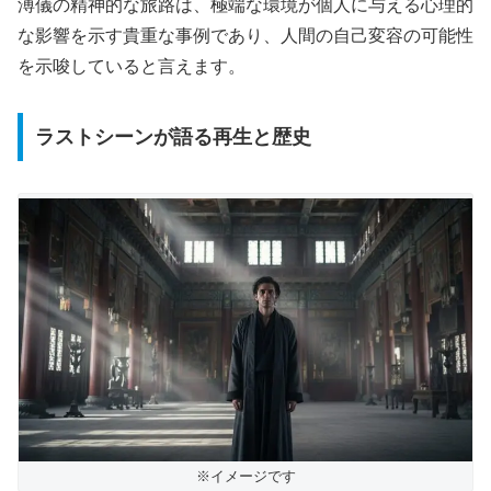
溥儀の精神的な旅路は、極端な環境が個人に与える心理的
な影響を示す貴重な事例であり、人間の自己変容の可能性
を示唆していると言えます。
ラストシーンが語る再生と歴史
※イメージです