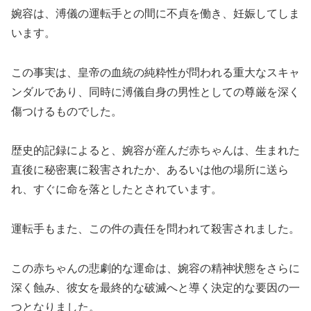
婉容は、溥儀の運転手との間に不貞を働き、妊娠してしま
います。
この事実は、皇帝の血統の純粋性が問われる重大なスキャ
ンダルであり、同時に溥儀自身の男性としての尊厳を深く
傷つけるものでした。
歴史的記録によると、婉容が産んだ赤ちゃんは、生まれた
直後に秘密裏に殺害されたか、あるいは他の場所に送ら
れ、すぐに命を落としたとされています。
運転手もまた、この件の責任を問われて殺害されました。
この赤ちゃんの悲劇的な運命は、婉容の精神状態をさらに
深く蝕み、彼女を最終的な破滅へと導く決定的な要因の一
つとなりました。