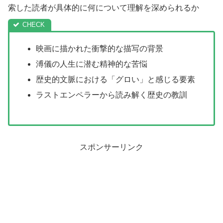
索した読者が具体的に何について理解を深められるか
映画に描かれた衝撃的な描写の背景
溥儀の人生に潜む精神的な苦悩
歴史的文脈における「グロい」と感じる要素
ラストエンペラーから読み解く歴史の教訓
スポンサーリンク