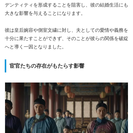
デンティティを形成することを阻害し、彼の結婚生活にも
大きな影響を与えることになります。
彼は皇后婉容や側室文繍に対し、夫としての愛情や義務を
十分に果たすことができず、そのことが彼らの関係を破綻
へと導く一因となりました。
宦官たちの存在がもたらす影響