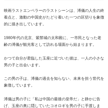
映画ラストエンペラーのラストシーンは、溥儀の人生の終
着点と、激動の中国史がたどり着いた一つの区切りを象徴
的に描き出しています。
1980年代の北京、紫禁城の太和殿に、一市民となった老
齢の溥儀が観光客として訪れる場面から始まります。
かつて自分が君臨した玉座に近づいた彼は、一人の小さな
男の子と出会います。
この男の子は、溥儀の過去を知らない、未来を担う世代を
象徴しています。
溥儀は男の子に「私は中国の最後の皇帝だ」と静かに告
げ、玉座の奥に隠していたコオロギを男の子に手渡しま