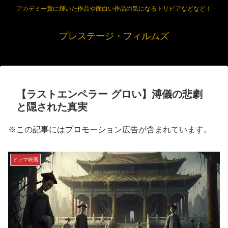
アカデミー賞に輝いた作品や面白い作品の気になるトリビアなどなど！
プレステージ・フィルムズ
【ラストエンペラー グロい】溥儀の悲劇
と隠された真実
※この記事にはプロモーション広告が含まれています。
ドラマ映画