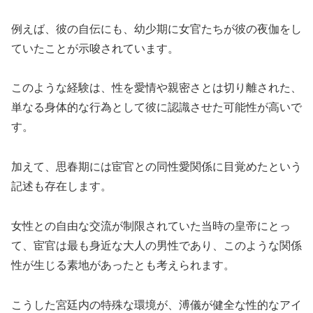
例えば、彼の自伝にも、幼少期に女官たちが彼の夜伽をし
ていたことが示唆されています。
このような経験は、性を愛情や親密さとは切り離された、
単なる身体的な行為として彼に認識させた可能性が高いで
す。
加えて、思春期には宦官との同性愛関係に目覚めたという
記述も存在します。
女性との自由な交流が制限されていた当時の皇帝にとっ
て、宦官は最も身近な大人の男性であり、このような関係
性が生じる素地があったとも考えられます。
こうした宮廷内の特殊な環境が、溥儀が健全な性的なアイ