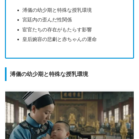
溥儀の幼少期と特殊な授乳環境
宮廷内の歪んだ性関係
宦官たちの存在がもたらす影響
皇后婉容の悲劇と赤ちゃんの運命
溥儀の幼少期と特殊な授乳環境