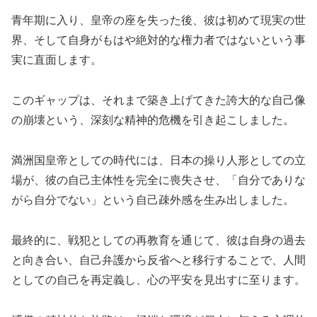
青年期に入り、皇帝の座を失った後、彼は初めて現実の世
界、そして自身がもはや絶対的な権力者ではないという事
実に直面します。
このギャップは、それまで築き上げてきた誇大的な自己像
の崩壊という、深刻な精神的危機を引き起こしました。
満洲国皇帝としての時代には、日本の操り人形としての立
場が、彼の自己主体性を完全に喪失させ、「自分でありな
がら自分でない」という自己疎外感を生み出しました。
最終的に、戦犯としての再教育を通じて、彼は自身の過去
と向き合い、自己弁護から反省へと移行することで、人間
としての自己を再定義し、心の平安を見出すに至ります。