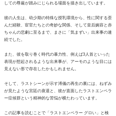
しての尊厳が踏みにじられる場面を描き出しています。
彼の人生は、幼少期の特殊な授乳環境から、性に関する歪
んだ経験、宦官たちとの奇妙な関係、そして皇后婉容と赤
ちゃんの悲劇に至るまで、まさに「気まずい」出来事の連
続でした。
また、彼を取り巻く時代の暴力性、例えば3人首といった
表現が想起されるような出来事が、アーモのような目には
見えない形で存在したかもしれません。
そして、ラストシーンが示す溥儀の再生の裏には、ねずみ
が見たような宮廷の衰退と、彼が直面したラストエンペラ
ー症候群という精神的な苦悩が横たわっています。
この記事を読むことで「ラストエンペラー グロい」と検