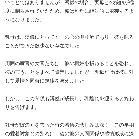
いことではありませんが、溥儀の場合、実母との接触が極
度に制限されていたため、彼は乳母に絶対的に依存するよ
うになりました。
乳母は、溥儀にとって唯一の心の拠り所であり、彼を叱る
ことができた数少ない存在でした。
周囲の宦官や女官たちは、彼の機嫌を損ねることを恐れ、
彼の言うことをすべて肯定しましたが、乳母だけは彼に対
して愛情と同時に規律を与えました。
しかし、この関係も溥儀が成長し、乳離れを迎えると終わ
りを告げます。
乳母が彼の元を去った時の溥儀の悲しみは深く、この早期
の愛着対象との別れは、後の彼の人間関係や感情形成に深