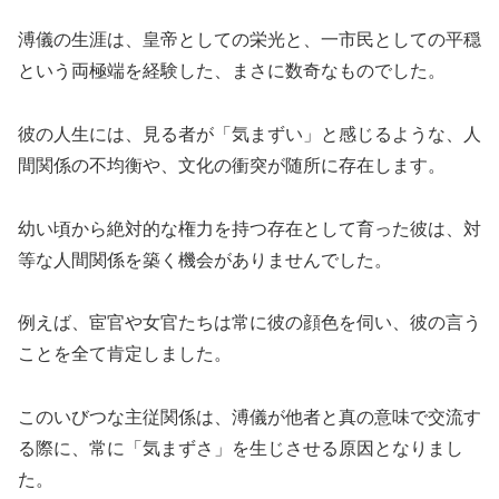
溥儀の生涯は、皇帝としての栄光と、一市民としての平穏
という両極端を経験した、まさに数奇なものでした。
彼の人生には、見る者が「気まずい」と感じるような、人
間関係の不均衡や、文化の衝突が随所に存在します。
幼い頃から絶対的な権力を持つ存在として育った彼は、対
等な人間関係を築く機会がありませんでした。
例えば、宦官や女官たちは常に彼の顔色を伺い、彼の言う
ことを全て肯定しました。
このいびつな主従関係は、溥儀が他者と真の意味で交流す
る際に、常に「気まずさ」を生じさせる原因となりまし
た。