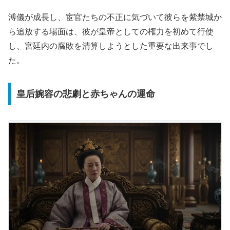
溥儀が成長し、宦官たちの不正に気づいて彼らを紫禁城か
ら追放する場面は、彼が皇帝としての権力を初めて行使
し、宮廷内の腐敗を清算しようとした重要な出来事でし
た。
皇后婉容の悲劇と赤ちゃんの運命