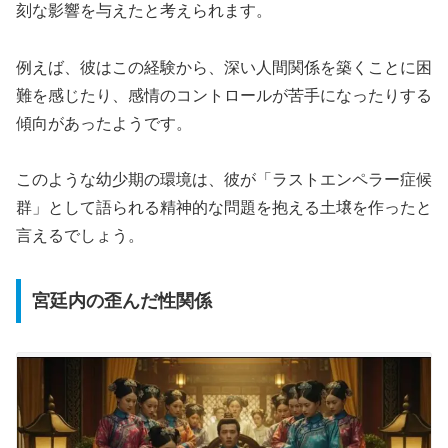
刻な影響を与えたと考えられます。
例えば、彼はこの経験から、深い人間関係を築くことに困
難を感じたり、感情のコントロールが苦手になったりする
傾向があったようです。
このような幼少期の環境は、彼が「ラストエンペラー症候
群」として語られる精神的な問題を抱える土壌を作ったと
言えるでしょう。
宮廷内の歪んだ性関係