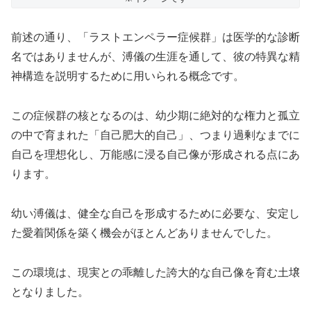
前述の通り、「ラストエンペラー症候群」は医学的な診断
名ではありませんが、溥儀の生涯を通して、彼の特異な精
神構造を説明するために用いられる概念です。
この症候群の核となるのは、幼少期に絶対的な権力と孤立
の中で育まれた「自己肥大的自己」、つまり過剰なまでに
自己を理想化し、万能感に浸る自己像が形成される点にあ
ります。
幼い溥儀は、健全な自己を形成するために必要な、安定し
た愛着関係を築く機会がほとんどありませんでした。
この環境は、現実との乖離した誇大的な自己像を育む土壌
となりました。