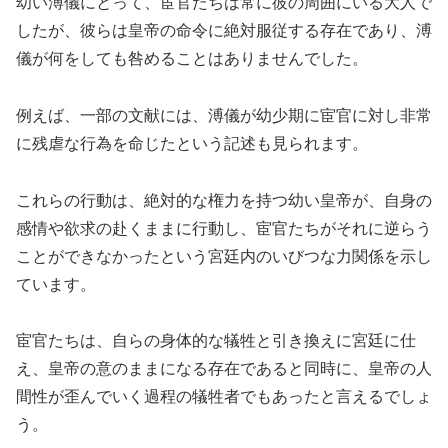
幼い溥儀にとって、宦官たちは常に彼の周囲にいる大人で
したが、彼らは皇帝の命令に絶対服従する存在であり、溥
儀が何をしても咎めることはありませんでした。
例えば、一部の文献には、溥儀が幼少期に宦官に対し非常
に残虐な行為を命じたという記述も見られます。
これらの行動は、絶対的な権力を持つ幼い皇帝が、自身の
感情や欲求の赴くままに行動し、宦官たちがそれに逆らう
ことができなかったという宮廷内のいびつな力関係を示し
ています。
宦官たちは、自らの身体的な犠牲と引き換えに宮廷に仕
え、皇帝の意のままになる存在であると同時に、皇帝の人
間性が歪んでいく過程の犠牲者でもあったと言えるでしょ
う。