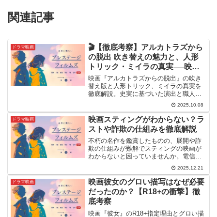
関連記事
🎬【徹底考察】アルカトラズから
ドラマ映画
の脱出 吹き替えの魅力と、人形
トリック・ミイラの真実──映画
が描いた“完璧な脱獄”の裏側
映画『アルカトラズからの脱出』の吹き
替え版と人形トリック、ミイラの真実を
徹底解説。史実に基づいた演出と職人技
が生むリアルな緊張感を深掘りします。
2025.10.08
映画スティングがわからない？ラ
ドラマ映画
ストや詐欺の仕組みを徹底解説
不朽の名作を鑑賞したものの、展開や詐
欺の仕組みが難解でスティングの映画が
わからないと困っていませんか。電信詐
欺の手口やラストの銃撃戦、FBIの正体な
2025.12.21
ど、スティングの映画がわからない要因
を徹底解説します。結末のオチや伏線の
映画彼女のグロい描写はなぜ必要
ドラマ映画
意味を紐解き、作品が持つ真の面白さを
だったのか？【R18+の衝撃】徹
100％体感しましょう。
底考察
映画『彼女』のR18+指定理由とグロい描