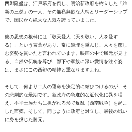
西郷隆盛は、江戸幕府を倒し、明治新政府を樹立した「維
新の三傑」の一人。その無私無欲な人柄とリーダーシップ
で、国民から絶大な人気を誇っていました。
彼の思想の根幹には「敬天愛人（天を敬い、人を愛す
る）」という言葉があり、常に道理を重んじ、人々を慈し
む姿勢を貫いたと言われています。映画の中で勝元が見せ
る、自然や伝統を尊び、部下や家族に深い愛情を注ぐ姿
は、まさにこの西郷の精神と重なりますよね。
そして、何より二人の運命を決定的に結びつけるのが、そ
の悲劇的な最期です。新政府の急進的な近代化に異を唱
え、不平士族たちに担がれる形で反乱（西南戦争）を起こ
した西郷。そして、同じように政府と対立し、最後の戦い
に身を投じた勝元。