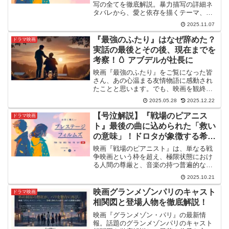
写の全てを徹底解説。暴力描写の詳細ネ
タバレから、愛と依存を描くテーマ、倫
理的な考察まで深掘りし、なぜ<strong>
2025.11.07
彼女 映画 グロい</strong>と評価される
のかを分析します。視聴前の不安を解消
『最強のふたり』はなぜ辞めた？
ドラマ映画
し、<strong>彼女 映画 グロい</strong>
実話の最後とその後、現在までを
表現の真意を知りたい方のための決定
考察！🥚 アブデルが社長に
版。
映画『最強のふたり』をご覧になった皆
さん、あの心温まる友情物語に感動され
たことと思います。でも、映画を観終わ
った後、「ドリスはなぜ辞めたんだろ
2025.05.28
2025.12.22
う？」「最後はどうなったの？」と、そ
の実話の続きやその後の二人が気になっ
【号泣解説】『戦場のピアニス
ドラマ映画
た方もいらっしゃるのではな...
ト』最後の曲に込められた「救い
の意味」！ドロタが象徴する希望
と、ホーゼンフェルトの悲劇的な
映画『戦場のピアニスト』は、単なる戦
最期
争映画という枠を超え、極限状態におけ
る人間の尊厳と、音楽の持つ普遍的な力
を描いた傑作です。2002年に公開され、
2025.10.21
ロマン・ポランスキー監督が自身のホロ
コースト体験を重ね合わせながら作り上
映画グランメゾンパリのキャスト
ドラマ映画
げたこの作品は、世界...
相関図と登場人物を徹底解説！
映画『グランメゾン・パリ』の最新情
報。話題のグランメゾンパリのキャスト