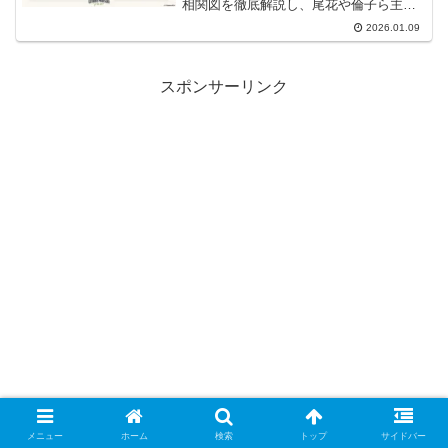
相関図を徹底解説し、尾花や倫子ら主要
メンバーの変化やオク・テギョン、正門
2026.01.09
良規ら新キャストの役どころを深掘り。
三つ星獲得への軌跡やネタバレも網羅し
たグランメゾンパリのキャスト相関図の
決定版と言える充実の内容です。
スポンサーリンク
メニュー
ホーム
検索
トップ
サイドバー