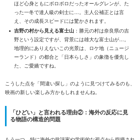
ほど心身ともにボロボロだったオールグレンが、た
った一冬で達人級の剣士に…。主人公補正とは言
え、その成長スピードには驚かされます。
吉野の村から見える富士山
：勝元の村は奈良県の吉
野という設定ですが、背景には雄大な富士山が…。
地理的にありえないこの光景は、ロケ地（ニュージ
ーランド）の都合と「日本らしさ」の象徴を優先し
た、ご愛嬌ですね。
こうした点を「間違い探し」のように見つけてみるのも、
映画の新しい楽しみ方かもしれませんね。
「ひどい」と言われる理由②：海外の反応に見
る物語の構造的問題
もう一つ、特に海外の批評家や学術的な視点から指摘され