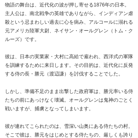
物語の舞台は、近代化の波が押し寄せる1876年の日本。
主人公は、南北戦争の英雄でありながら、インディアン虐
殺という忌まわしい過去に心を病み、アルコールに溺れる
元アメリカ陸軍大尉、ネイサン・オールグレン（トム・ク
ルーズ）です。
彼は、日本の実業家・大村に高給で雇われ、西洋式の軍隊
を訓練するために来日します。その目的は、近代化に反発
する侍の長・勝元（渡辺謙）を討伐することでした。
しかし、準備不足のまま出撃した政府軍は、勝元率いる侍
たちの前にあっけなく壊滅。オールグレンは鬼神のごとく
戦いますが、捕虜となってしまいます。
彼が連れてこられたのは、雪深い山奥にある侍たちの村。
そこで彼は、勝元をはじめとする侍たちの、厳しくも誇り