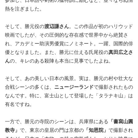
参加し、日本語や剣術の猛特訓に励むなど、並々ならぬ情
熱を注ぎました。
そして、勝元役の
渡辺謙さん
。この作品が初のハリウッド
映画でしたが、その圧倒的な存在感で世界中から絶賛さ
れ、アカデミー助演男優賞にノミネート。一躍、国際的俳
優となりました。また、勝元に仕える氏尾役の
真田広之さ
ん
の、キレのある殺陣も本当に見事でしたよね。
そして、あの美しい日本の風景。実は、勝元の村や壮大な
合戦シーンの多くは、
ニュージーランド
で撮影されたもの
なんです。特に、富士山として登場した「タラナキ山」は
有名ですね。
一方で、勝元の寺院のシーンは、兵庫県にある
「書寫山圓
教寺」
で、東京の皇居の門は京都の
「知恩院」
で撮影され