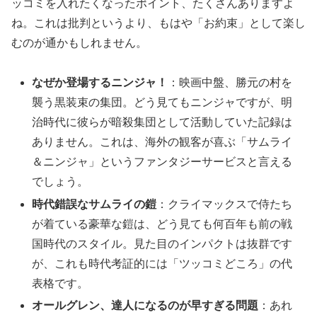
ッコミを入れたくなったポイント、たくさんありますよ
ね。これは批判というより、もはや「お約束」として楽し
むのが通かもしれません。
なぜか登場するニンジャ！
：映画中盤、勝元の村を
襲う黒装束の集団。どう見てもニンジャですが、明
治時代に彼らが暗殺集団として活動していた記録は
ありません。これは、海外の観客が喜ぶ「サムライ
＆ニンジャ」というファンタジーサービスと言える
でしょう。
時代錯誤なサムライの鎧
：クライマックスで侍たち
が着ている豪華な鎧は、どう見ても何百年も前の戦
国時代のスタイル。見た目のインパクトは抜群です
が、これも時代考証的には「ツッコミどころ」の代
表格です。
オールグレン、達人になるのが早すぎる問題
：あれ