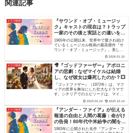
関連記事
『サウンド・オブ・ミュージッ
ドラマ映画
ク』キャストの現在は？トラップ
一家のその後と実話との違いを解
説
1965年の公開以来、世界中で愛され続け
ているミュージカル映画の最高傑作『サ
ウンド・オブ・ミュージック』。美しい
歌声とオーストリアの絶景、そしてナチ
2026.01.10
スの脅威に立ち向かう家族の姿は、今な
お私たちの心を打ちます。しかし、映画
🎥『ゴッドファーザー』アポロニ
ドラマ映画
を観終わった後、「あ...
アの悲劇：なぜマイケルは結婚
し、なぜ彼女は爆死したのか？💥
『ゴッドファザー』（1972年）は、マフ
ィアの世界を舞台にした壮大なドラマで
す。シチリアでのエピソードは、マイケ
ルの人生における大きな転換点となりま
2025.02.24
2025.10.14
した。ニューヨークで警察官マクラスキ
ーを射殺したマイケルは、シチリアへと
『アンダー・ファイア』が伝える
ドラマ映画
逃亡。そこで彼は、美...
報道の自由と人間の葛藤：命がけ
の告発！80年代中米紛争の闇を抉
る衝撃作
1983年に公開された名作『アンダー・フ