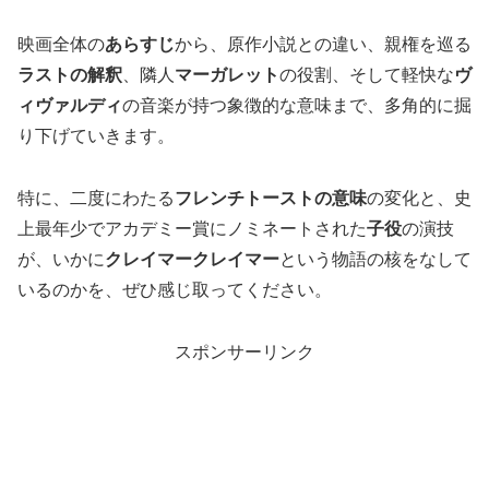
映画全体の
あらすじ
から、原作小説との違い、親権を巡る
ラストの解釈
、隣人
マーガレット
の役割、そして軽快な
ヴ
ィヴァルディ
の音楽が持つ象徴的な意味まで、多角的に掘
り下げていきます。
特に、二度にわたる
フレンチトーストの意味
の変化と、史
上最年少でアカデミー賞にノミネートされた
子役
の演技
が、いかに
クレイマークレイマー
という物語の核をなして
いるのかを、ぜひ感じ取ってください。
スポンサーリンク