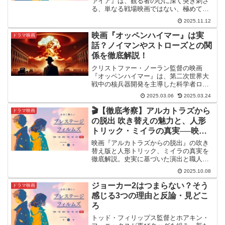
ァイア』は、観る者の心に深く突き刺さ
る、単なる戦場映画ではない、極めて人
間味あふれるドラマです。舞台は、1979
2025.11.12
年のニカラグア。独裁政権と、サンディ
ニスタ民族解放戦線との間で激しい内戦
映画『オッペンハイマー』は実
ドラマ映画
が繰り広げられて...
話？ノイマンやストローズとの関
係を徹底解説！
クリストファー・ノーラン監督の映画
『オッペンハイマー』は、第二次世界大
戦中の核兵器開発を主導した科学者ロバ
ート・オッペンハイマーの実話をもとに
2025.03.06
2025.03.24
した壮大な作品です。この映画は、彼の
科学的な功績だけでなく、政治的な陰謀
🎬【徹底考察】アルカトラズから
ドラマ映画
や道徳的な葛藤を描いており...
の脱出 吹き替えの魅力と、人形
トリック・ミイラの真実──映画
が描いた“完璧な脱獄”の裏側
映画『アルカトラズからの脱出』の吹き
替え版と人形トリック、ミイラの真実を
徹底解説。史実に基づいた演出と職人技
が生むリアルな緊張感を深掘りします。
2025.10.08
ジョーカー2はつまらない？そう
ドラマ映画
感じる3つの理由と反論・見どこ
ろ
トッド・フィリップス監督とホアキン・