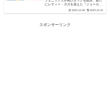
フェニックスが再びタッグを組み、新た
にレディー・ガガを迎えた『ジョーカ
ー：フォリ・ア・ドゥ』。しかし、「ジ
2025.10.08
2025.10.10
ョーカー2 つまらない」「期待外れだっ
た」という厳しい声も少なくありませ
ん。前作の衝撃を知る者として、その評
判に戸惑い、鑑賞をためらっている方も
スポンサーリンク
多いのではないでしょうか。