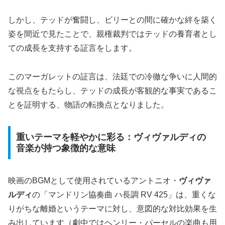
しかし、テッドが奮闘し、ビリーとの間に確かな絆を築く
姿を間近で見たことで、親権裁判ではテッドの養育者とし
ての成長を支持する証言をします。
このマーガレットの証言は、法廷での冷徹な争いに人間的
な視点をもたらし、テッドの成長が客観的な事実であるこ
とを証明する、物語の転換点となりました。
重いテーマを軽やかに彩る：ヴィヴァルディの
音楽が持つ象徴的な意味
映画のBGMとして使用されているアントニオ・
ヴィヴァ
ルディ
の「マンドリン協奏曲 ハ長調 RV 425」は、重くな
りがちな離婚というテーマに対し、意図的な対比効果を生
み出しています（劇中ではヘンリー・パーセルの楽曲も用