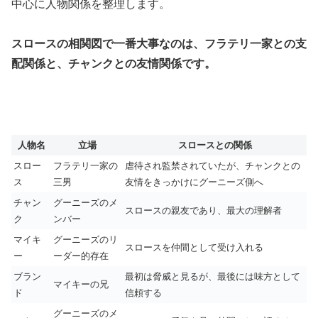
中心に人物関係を整理します。
スロースの相関図で一番大事なのは、フラテリ一家との支
配関係と、チャンクとの友情関係です。
人物名
立場
スロースとの関係
スロー
フラテリ一家の
虐待され監禁されていたが、チャンクとの
ス
三男
友情をきっかけにグーニーズ側へ
チャン
グーニーズのメ
スロースの親友であり、最大の理解者
ク
ンバー
マイキ
グーニーズのリ
スロースを仲間として受け入れる
ー
ーダー的存在
ブラン
最初は脅威と見るが、最後には味方として
マイキーの兄
ド
信頼する
グーニーズのメ