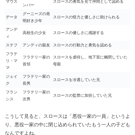
マウス
スロースの勇気を見て仲間として認める
ンバー
グーニーズの発
データ
スロースの怪力と優しさに助けられる
明好き少年
アンデ
高校生の少女
スロースの優しさに感謝する
ィ
ステフ
アンディの親友
スロースの行動力と勇気を認める
フラテ
フラテリ一家の
スロースを虐待し、地下室に幽閉していた
リ・マ
首領
母親
マ
ジェイ
フラテリ一家の
スロースを冷遇していた兄
ク
長男
フラン
フラテリ一家の
スロースの監禁に加担していた兄
シス
次男
こうして見ると、スロースは「悪役一家の一員」というよ
り、悪役一家の中に閉じ込められていたもう一人の子ども
なんですよね。