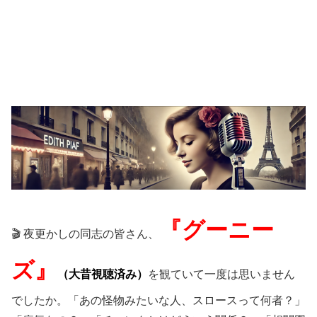
『グーニー
🎬 夜更かしの同志の皆さん、
ズ』
（大昔視聴済み）
を観ていて一度は思いません
でしたか。「あの怪物みたいな人、スロースって何者？」