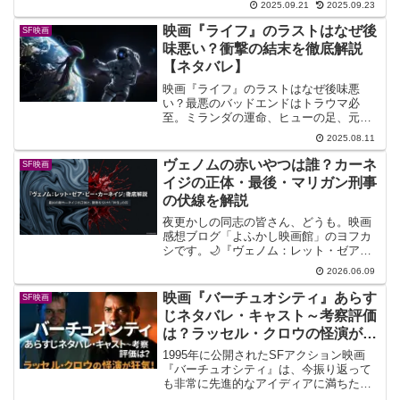
2025.09.21
2025.09.23
白いか、そして最悪と評されるオチま
で、『猿の惑星』のすべてがここに。驚
映画『ライフ』のラストはなぜ後
SF映画
愕のラストシーン解説は必見です
味悪い？衝撃の結末を徹底解説
【ネタバレ】
映画『ライフ』のラストはなぜ後味悪
い？最悪のバッドエンドはトラウマ必
至。ミランダの運命、ヒューの足、元凶
カルビンの謎から、人生が変わると言わ
2025.08.11
れる理由、そして続編の可能性まで、ラ
ストの「なぜ」を徹底解説。
ヴェノムの赤いやつは誰？カーネ
SF映画
イジの正体・最後・マリガン刑事
の伏線を解説
夜更かしの同志の皆さん、どうも。映画
感想ブログ「よふかし映画館」のヨフカ
シです。🌙『ヴェノム：レット・ゼア・
ビー・カーネイジ』（アマプラで視聴済
2026.06.09
み）を観たあと、多くの人が検索窓に打
ち込むであろう言葉があります。「ヴェ
映画『バーチュオシティ』あらす
SF映画
ノム 赤いやつ」わかりま...
じネタバレ・キャスト～考察評価
は？ラッセル・クロウの怪演が狂
気！
1995年に公開されたSFアクション映画
『バーチュオシティ』は、今振り返って
も非常に先進的なアイディアに満ちた作
品です。舞台は近未来。仮想現実（VR）