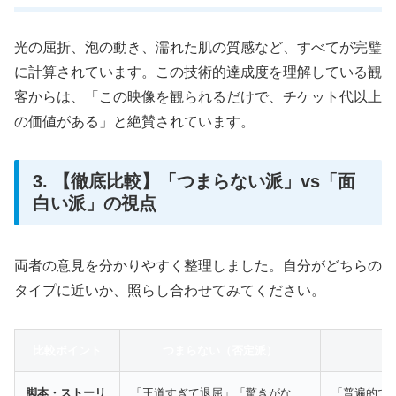
光の屈折、泡の動き、濡れた肌の質感など、すべてが完璧
に計算されています。この技術的達成度を理解している観
客からは、「この映像を観られるだけで、チケット代以上
の価値がある」と絶賛されています。
3. 【徹底比較】「つまらない派」vs「面
白い派」の視点
両者の意見を分かりやすく整理しました。自分がどちらの
タイプに近いか、照らし合わせてみてください。
比較ポイント
つまらない（否定派）
脚本・ストーリ
「王道すぎて退屈」「驚きがな
「普遍的で