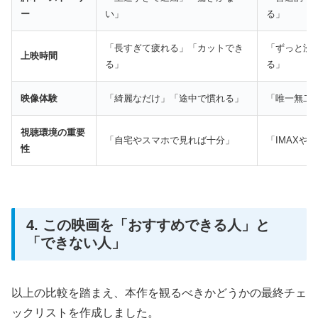
ー
い」
る」
「長すぎて疲れる」「カットでき
「ずっと浸
上映時間
る」
る」
映像体験
「綺麗なだけ」「途中で慣れる」
「唯一無二
視聴環境の重要
「自宅やスマホで見れば十分」
「IMAXや
性
4. この映画を「おすすめできる人」と
「できない人」
以上の比較を踏まえ、本作を観るべきかどうかの最終チェ
ックリストを作成しました。