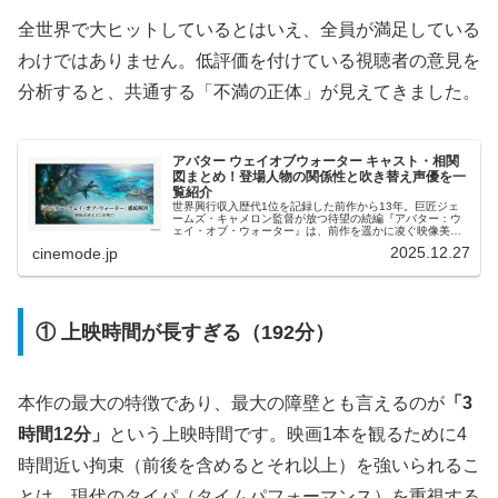
全世界で大ヒットしているとはいえ、全員が満足している
わけではありません。低評価を付けている視聴者の意見を
分析すると、共通する「不満の正体」が見えてきました。
アバター ウェイオブウォーター キャスト・相関
図まとめ！登場人物の関係性と吹き替え声優を一
覧紹介
世界興行収入歴代1位を記録した前作から13年。巨匠ジェ
ームズ・キャメロン監督が放つ待望の続編『アバター：ウ
ェイ・オブ・ウォーター』は、前作を遥かに凌ぐ映像美
と、深化した物語で世界中を熱狂させました。今作の最大
2025.12.27
cinemode.jp
のテーマは、主人公ジェイクとネイ...
① 上映時間が長すぎる（192分）
本作の最大の特徴であり、最大の障壁とも言えるのが
「3
時間12分」
という上映時間です。映画1本を観るために4
時間近い拘束（前後を含めるとそれ以上）を強いられるこ
とは、現代のタイパ（タイムパフォーマンス）を重視する