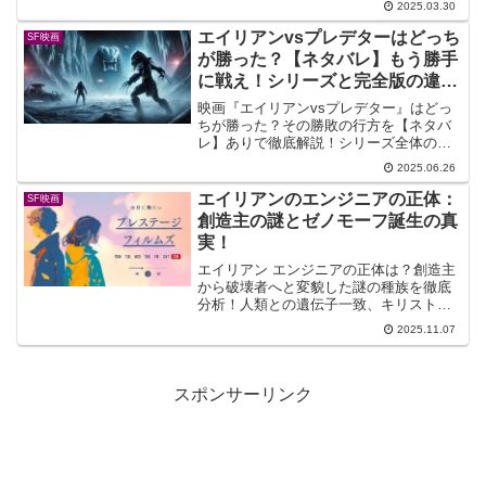
2025.03.30
と人工知能（AI）、そしてナノテクノロ
ジーといった要素が巧みに織り交ぜら
エイリアンvsプレデターはどっち
SF映画
れ、人間とテクノロ...
が勝った？【ネタバレ】もう勝手
に戦え！シリーズと完全版の違い
まで徹底比較
映画『エイリアンvsプレデター』はどっ
ちが勝った？その勝敗の行方を【ネタバ
レ】ありで徹底解説！シリーズ全体の強
さ比較や、物語の深みが変わる「完全
2025.06.26
版」との違いも紹介。AVPの究極の疑問
に終止符を打ちます。
エイリアンのエンジニアの正体：
SF映画
創造主の謎とゼノモーフ誕生の真
実！
エイリアン エンジニアの正体は？創造主
から破壊者へと変貌した謎の種族を徹底
分析！人類との遺伝子一致、キリスト
説、黒い液体とデイビッドによるゼノモ
2025.11.07
ーフ誕生まで、エイリアン エンジニアの
正体に迫る真実を解説します。
スポンサーリンク