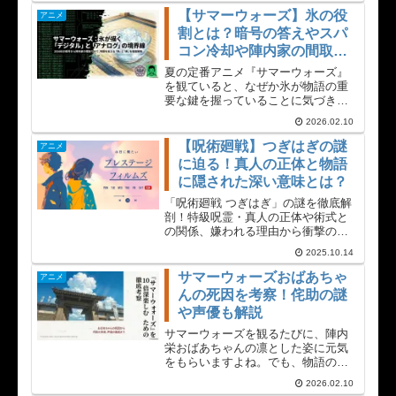
手としての実力に迫ります。卒業後
【サマーウォーズ】氷の役
アニメ
のVリーグでの活躍や大平 結婚後の
割とは？暗号の答えやスパ
幸せな姿、誕生日や好物、声優情報
コン冷却や陣内家の間取り
まで網羅し、ユーザーの知りたいハ
を検証
イキュー 弁慶の全てがわかる記事で
夏の定番アニメ『サマーウォーズ』
す。
を観ていると、なぜか氷が物語の重
要な鍵を握っていることに気づきま
すよね。作中で描かれるサマーウォ
2026.02.10
ーズのスーパーコンピュータを冷や
すための大量の氷や、それを勝手に
【呪術廻戦】つぎはぎの謎
アニメ
移動させてしまうサマーウォーズの
に迫る！真人の正体と物語
氷どかすやつの行...
に隠された深い意味とは？
「呪術廻戦 つぎはぎ」の謎を徹底解
剖！特級呪霊・真人の正体や術式と
の関係、嫌われる理由から衝撃の最
期まで詳しく解説します。この記事
2025.10.14
を読めば、「呪術廻戦 つぎはぎ」の
キャラクター・真人が物語に与えた
サマーウォーズおばあちゃ
アニメ
影響の全てがわかります。彼の隠さ
んの死因を考察！侘助の謎
れた一面も紹介。
や声優も解説
サマーウォーズを観るたびに、陣内
栄おばあちゃんの凛とした姿に元気
をもらいますよね。でも、物語の中
盤で突然訪れるおばあちゃんの死
2026.02.10
に、どうして？とショックを受けた