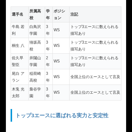
所属高
学
ポジシ
選手名
注記
校
年
ョン
牛島 若
白鳥沢
3
トップ3エースに数えられる
WS
利
学園
年
描写あり
狢坂高
3
トップ3エースに数えられる
桐生 八
WS
校
年
描写あり
佐久早
井闥山
2
トップ3エースに数えられる
WS
聖臣
学園
年
描写あり
尾白 ア
稲荷崎
3
WS
全国上位のエースとして言及
ラン
高校
年
木兎 光
梟谷学
3
WS
全国上位のエースとして言及
太郎
園
年
トップ3エースに選ばれる実力と安定性