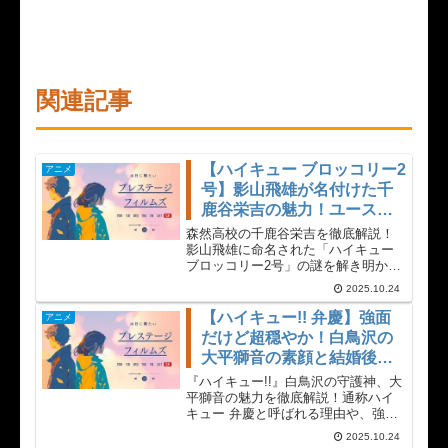
関連記事
【ハイキュー ブロッコリー2
アニメ
号】影山飛雄が名付けた千
鹿谷栄吉の魅力！ユース合
宿での活躍と森然高校の未
森然高校の千鹿谷栄吉を徹底解説！
来
影山飛雄に命名された「ハイキュー
ブロッコリー2号」の謎を解き明か
し、ユース合宿での影山との交流や
2025.10.24
先輩「ブロッコリー1号」との関係を
深掘りします。天才が名付けた「ハ
【ハイキュー!! 弁慶】強面
アニメ
イキュー ブロッコリー2号」はその後
だけど超穏やか！白鳥沢の
Vリーグで活躍！千鹿谷の全情報をま
大平獅音の素顔と結婚後の
とめてご紹介します。
幸せな姿
『ハイキュー!!』白鳥沢の守護神、大
平獅音の魅力を徹底解説！通称ハイ
キュー 弁慶と呼ばれる理由や、強面
に反する穏やかな素顔、さらにスパ
2025.10.24
イク力とレシーブ力の高さなど、選