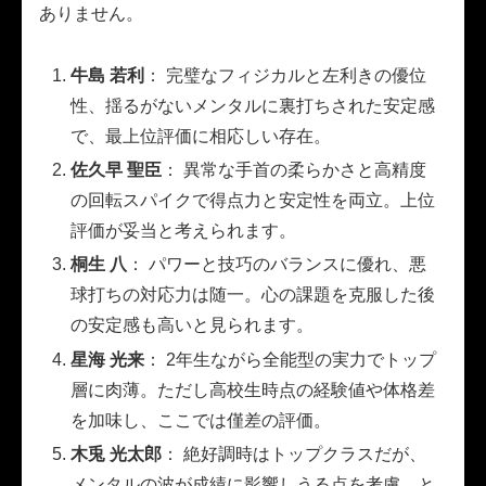
ありません。
牛島 若利
： 完璧なフィジカルと左利きの優位
性、揺るがないメンタルに裏打ちされた安定感
で、最上位評価に相応しい存在。
佐久早 聖臣
： 異常な手首の柔らかさと高精度
の回転スパイクで得点力と安定性を両立。上位
評価が妥当と考えられます。
桐生 八
： パワーと技巧のバランスに優れ、悪
球打ちの対応力は随一。心の課題を克服した後
の安定感も高いと見られます。
星海 光来
： 2年生ながら全能型の実力でトップ
層に肉薄。ただし高校生時点の経験値や体格差
を加味し、ここでは僅差の評価。
木兎 光太郎
： 絶好調時はトップクラスだが、
メンタルの波が成績に影響しうる点を考慮。と