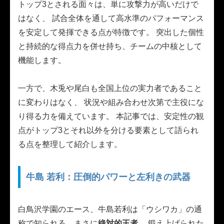
トップ3とされる面々は、単に攻撃力が高いだけで
はなく、 試合全体を通して高水準のパフォーマンス
を安定して発揮できる点が特徴です。 突出した個性
と持続的な得点力を併せ持ち、チームの中核として
機能します。
一方で、木兎や尾白も全国上位の実力者であること
に変わりはなく、 状況や組み合わせ次第で主役にな
り得る力を備えています。 本記事では、安定性の観
点がトップ3とそれ以外を分ける要素として語られ
る点を整理して紹介します。
牛島 若利：圧倒的パワーと左利きの武器
白鳥沢学園のエース、牛島若利は「ウシワカ」の通
称で知られる、まさに
絶対的王者
。 鍛え上げられた