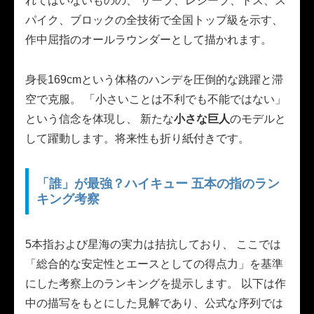
れてはいないものの、 サーブ、レシーブ、トス、ス
パイク、ブロックの全技術で全国トップ級を示す、
作中屈指のオールラウンダーとして描かれます。
身長169cmという体格のハンデを圧倒的な跳躍と滞
空で克服。 「小さいことは不利でも不能ではない」
という信念を体現し、 新たな
小さな巨人
のモデルと
して躍動します。将来性も折り紙付きです。
「誰」が最強？ハイキュー 五本の指のラン
キング考察
5本指および星海の実力は拮抗しており、 ここでは
「総合的な安定性とエースとしての得点力」を基準
にした考察上のランキングを提示します。 以下は作
中の描写をもとにした見解であり、公式な序列では