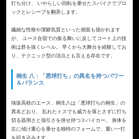
打ち分け、 いやらしい回転を乗せたスパイクでブロ
ックとレシーブを翻弄します。
繊細な性格や潔癖気質といった側面も描かれます
が、 ユース合宿での振る舞いに反してコート上の技
術は群を抜くレベル。 早くから大舞台を経験してお
り、テクニック型の頂点とも言える存在です。
桐生 八：「悪球打ち」の異名を持つパワー
＆バランス
狢坂高校のエース、桐生八は「悪球打ちの桐生」の
異名どおり、 乱れたトスでも威力を落とさずに打ち
切る器用さと強引さを併せ持つスパイカー。 身体を
左に傾け重心を乗せる独特のフォームで、重い一打
を叩き込みます。