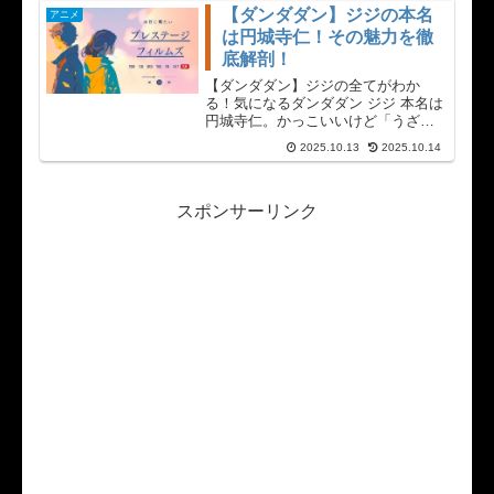
方も多いはず。サマーウォーズのお
【ダンダダン】ジジの本名
アニメ
ばあちゃんの死因については、作中
は円城寺仁！その魅力を徹
で明確に医学的な診...
底解剖！
【ダンダダン】ジジの全てがわか
る！気になるダンダダン ジジ 本名は
円城寺仁。かっこいいけど「うざ
い」と言われる理由、物語の核心で
2025.10.13
2025.10.14
ある邪視とのネタバレ関係、豪華声
優、モモとの切ない恋模様まで徹底
解説。ダンダダン ジジ 本名の由来や
彼の魅力の全てをこの記事で解き明
スポンサーリンク
かします。