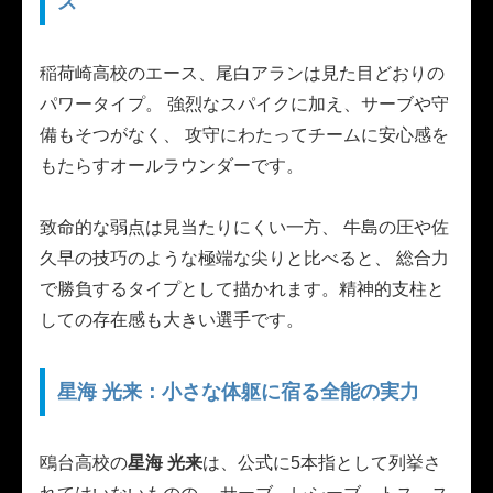
ス
稲荷崎高校のエース、尾白アランは見た目どおりの
パワータイプ。 強烈なスパイクに加え、サーブや守
備もそつがなく、 攻守にわたってチームに安心感を
もたらすオールラウンダーです。
致命的な弱点は見当たりにくい一方、 牛島の圧や佐
久早の技巧のような極端な尖りと比べると、 総合力
で勝負するタイプとして描かれます。精神的支柱と
しての存在感も大きい選手です。
星海 光来：小さな体躯に宿る全能の実力
鴎台高校の
星海 光来
は、公式に5本指として列挙さ