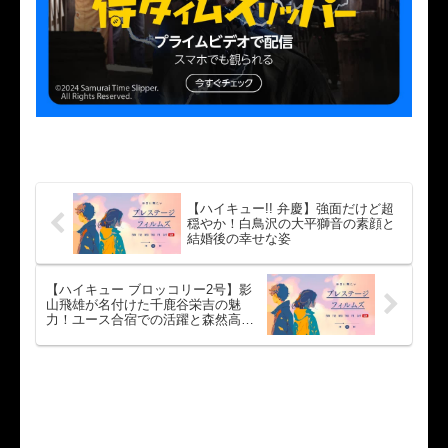
【ハイキュー!! 弁慶】強面だけど超
穏やか！白鳥沢の大平獅音の素顔と
結婚後の幸せな姿
【ハイキュー ブロッコリー2号】影
山飛雄が名付けた千鹿谷栄吉の魅
力！ユース合宿での活躍と森然高校
の未来