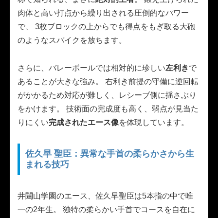
肉体と高い打点から繰り出される圧倒的なパワー
で、 3枚ブロックの上からでも得点をもぎ取る大砲
のようなスパイクを放ちます。
さらに、バレーボールでは相対的に珍しい
左利き
で
あることが大きな強み。 右利き前提の守備に逆回転
がかかるため対応が難しく、レシーブ側に揺さぶり
をかけます。 技術面の完成度も高く、弱点が見当た
りにくい
完成されたエース像
を体現しています。
佐久早 聖臣：異常な手首の柔らかさから生
まれる技巧
井闥山学園のエース、佐久早聖臣は5本指の中で唯
一の2年生。 独特の柔らかい手首でコースを自在に